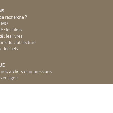
NS
de recherche ?
MTMO
é : les films
é : les livres
ions du club lecture
x décibels
UE
net, ateliers et impressions
 en ligne
t espaces publics numériques