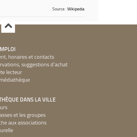
Source :
Wikipedia
EMPLOI
, horaires et contacts
ervations, suggestions d'achat
e lecteur
a médiathèque
THÈQUE DANS LA VILLE
urs
lasses et les groupes
che aux associations
urelle