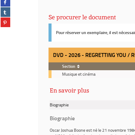
twitter
sur
(Nouvelle
Partager
facebook
fenêtre)
sur
Se procurer le document
(Nouvelle
Partager
tumblr
fenêtre)
sur
(Nouvelle
pinterest
Pour réserver un exemplaire, il est nécessa
fenêtre)
(Nouvelle
fenêtre)
DVD - 2026 - REGRETTING YOU / 
Section
DVD
Musique et cinéma
-
2026
En savoir plus
-
Regretting
You
Biographie
/
réalisateur,
Biographie
Josh
Boone
Oscar Joshua Boone
est né le 21 novembre 1984 à