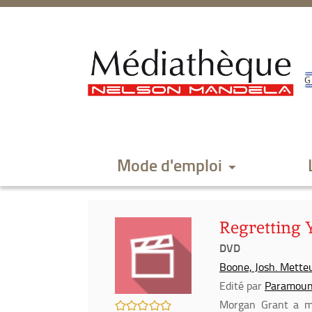
Aller
Aller
Aller
au
au
à
menu
contenu
la
recherche
Mode d'emploi
Regretting Y
DVD
Boone, Josh. Metteu
Edité par
Paramount
/5
Morgan Grant a mis