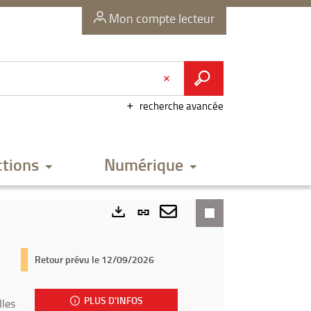
Mon compte lecteur
recherche avancée
ctions
Numérique
Lien
permanent
Envoyer
Exports
(Nouvelle
par
Retour prévu le 12/09/2026
fenêtre)
mail
PLUS D'INFOS
lles