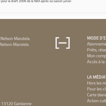
ré pour la draft 2006 de la NBA après sa saison junior.
MODE D'
 Nelson Mandela
Abonnement
Nelson Mandela
Prêts, rés
Mon compt
Accès à l
LA MÉDIA
Hors les m
Pour les c
Carte blan
Action cult
e 13120 Gardanne