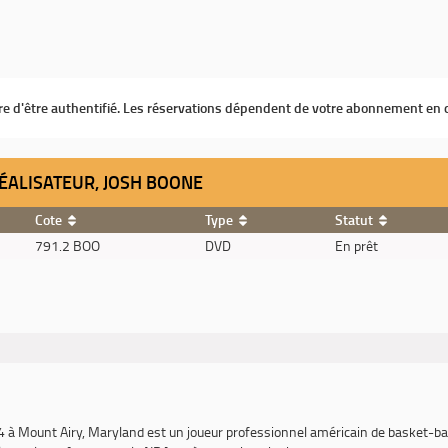
ire d'être authentifié. Les réservations dépendent de votre abonnement en 
RÉALISATEUR, JOSH BOONE
Cote
Type
Statut
791.2 BOO
DVD
En prêt
 Mount Airy, Maryland est un joueur professionnel américain de basket-ball. 