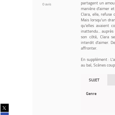
partagent un amour i
0
avis
manière d'aimer et 
Clara, elle, refuse
Mais lorsqu'un dram
qu'elles avaient c
inattendu... auprès
son côté, Clara s
interdit d'aimer. 
affronter.
En supplément : L'a
au bal, Scènes coupé
SUJET
Genre
Partager
sur
Partager