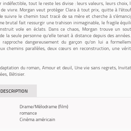
ndéfectible, tout le reste les divise : leurs valeurs, leurs choix, 
de vivre. Morgan veut protéger Clara à tout prix, quitte à l'étouf
 de suivre le chemin tout tracé de sa mère et cherche à s'émanci
e brutal fait ressurgir une trahison inimaginable, le fragile équil
onstruit vole en éclats. Dans ce chaos, Morgan trouve un sou
 de la seule personne qu'elle tenait à distance depuis des années
e rapproche dangereusement du garçon qu'on lui a formellem
Deux chemins parallèles, deux cœurs en reconstruction, une véri
daptation du roman, Amour et deuil, Une vie sans regrets, Invita
es, Bêtisier.
DESCRIPTION
Drame/Mélodrame (film)
romance
Cinéma américain