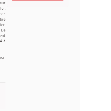
leur
fer.
per.
ibre
tien
. De
ent
té à
tion