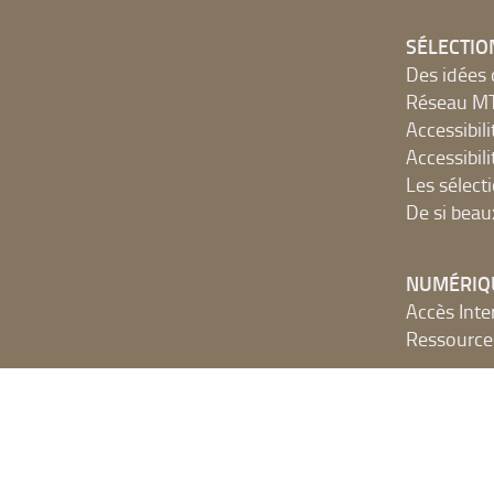
SÉLECTIO
Des idées 
Réseau 
Accessibilit
Accessibilit
Les sélect
De si beau
NUMÉRIQ
Accès Inter
Ressources
Portails e
SYRACUSE