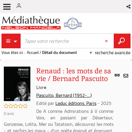
Vous êtes ici :
Accueil
/
Détail du document
recherche avancée
Renaud : les mots de sa
Lien
vie / Bernard Pascuito
per
En
(Nou
Livre
par
fenê
mai
Pascuito, Bernard (1952-....)
Edité par
Leduc éditions. Paris
- 2025
/5
De A comme Admirations à V comme
0
avis
Voix, en passant par Déserteur,
Gonzesse, Lolita, Mer ou Tatatssin, découvrez les mots
- et parfois les maux - d'un poète énervé et énervant,