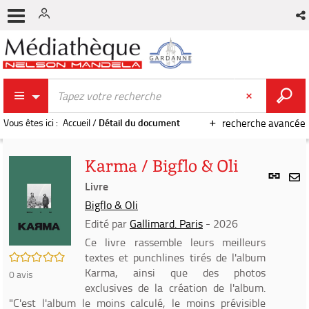
Vous êtes ici :
Accueil
/
Détail du document
recherche avancée
Karma / Bigflo & Oli
Lien
per
Livre
En
(Nou
Bigflo & Oli
par
fenê
mai
Edité par
Gallimard. Paris
- 2026
Ce livre rassemble leurs meilleurs
/5
textes et punchlines tirés de l'album
Karma, ainsi que des photos
0
avis
exclusives de la création de l'album.
"C'est l'album le moins calculé, le moins prévisible