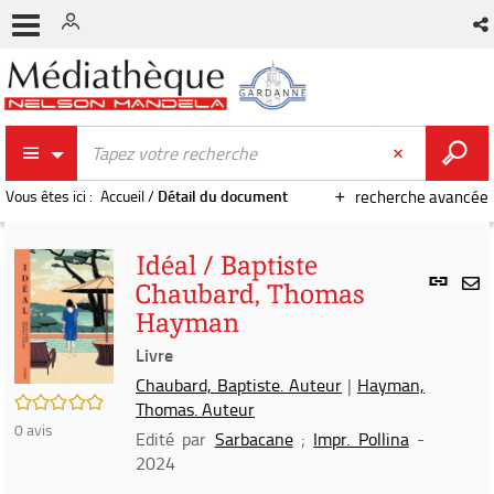
Vous êtes ici :
Accueil
/
Détail du document
recherche avancée
Idéal / Baptiste
Lien
Chaubard, Thomas
per
En
Hayman
(Nou
par
fenê
Livre
mai
Chaubard, Baptiste. Auteur
|
Hayman,
/5
Thomas. Auteur
0
avis
Edité par
Sarbacane
;
Impr. Pollina
-
2024