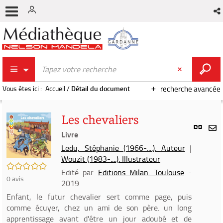
Vous êtes ici :
Accueil
/
Détail du document
recherche avancée
Les chevaliers
Lien
per
Livre
En
(Nou
Ledu, Stéphanie (1966-....). Auteur
|
par
fenê
Wouzit (1983-....). Illustrateur
mai
/5
Edité par
Editions Milan. Toulouse
-
0
avis
2019
Enfant, le futur chevalier sert comme page, puis
comme écuyer, chez un ami de son père. un long
apprentissage avant d'être un jour adoubé et de