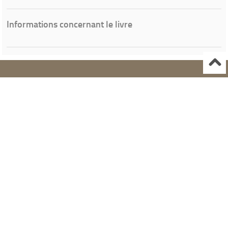
Informations concernant le livre
Ville de Gardanne
Instagram Médiathèque Nelson Mandela
Facebook Médiathèque Nelson Mandela
SYRACUSE
Portails et espaces publics numériques