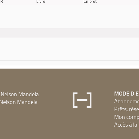
IR
Livre
En prêt
MODE D'
 Nelson Mandela
Abonnement
Nelson Mandela
Prêts, rés
Mon compt
Accès à l