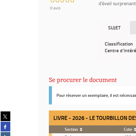
d’éveil surprenan
0
avis
SUJET
Classification
Centre d'intér
Se procurer le document
Pour réserver un exemplaire, il est nécessa
Partager
LIVRE - 2026 - LE TOURBILLON D
sur
Partager
twitter
Section
Cote
sur
(Nouvelle
Partager
Livre