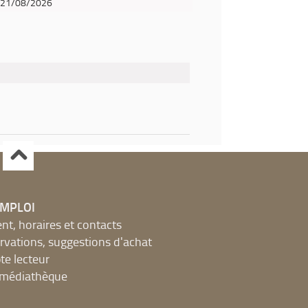
21/08/2026
EMPLOI
, horaires et contacts
ervations, suggestions d'achat
e lecteur
a médiathèque