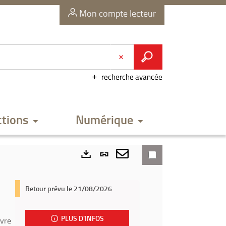
Mon compte lecteur
recherche avancée
ctions
Numérique
Lien
permanent
Envoyer
Exports
(Nouvelle
par
Retour prévu le 21/08/2026
fenêtre)
mail
PLUS D'INFOS
ivre