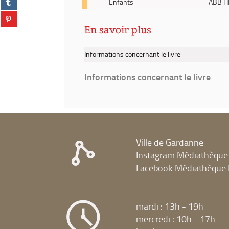
facebook
Enfants
ABB H
fenêtre)
sur
-
(Nouvelle
Partager
tumblr
2026
fenêtre)
sur
En savoir plus
(Nouvelle
-
pinterest
fenêtre)
Le
(Nouvelle
tourbillon
Informations concernant le livre
fenêtre)
des
émotions
Informations concernant le livre
Ville de Gardanne
Instagram Médiathèque
Facebook Médiathèque 
mardi : 13h - 19h
mercredi : 10h - 17h