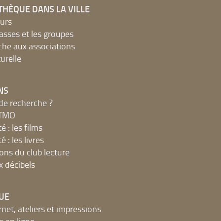
THÈQUE DANS LA VILLE
urs
lasses et les groupes
che aux associations
urelle
NS
de recherche ?
MTMO
é : les films
é : les livres
ions du club lecture
x décibels
UE
net, ateliers et impressions