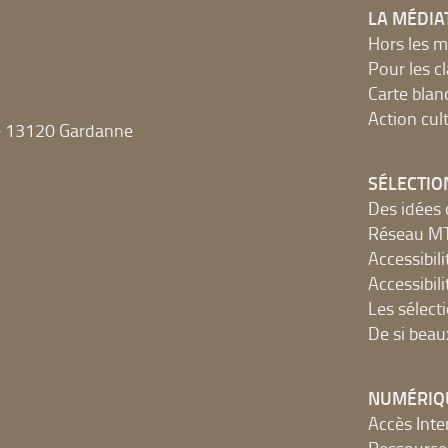
LA MÉDIA
Hors les m
Pour les c
Carte blan
Action cult
e 13120 Gardanne
SÉLECTIO
Des idées 
Réseau 
Accessibilit
Accessibilit
Les sélect
De si beau
NUMÉRIQ
Accès Inter