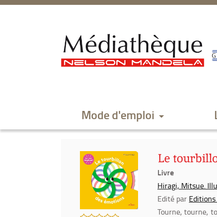
Aller
Aller
Aller
au
au
à
menu
contenu
la
recherche
Mode d'emploi
Le tourbil
Livre
Hiragi, Mitsue. Il
Edité par
Editions
Tourne, tourne, to
/5