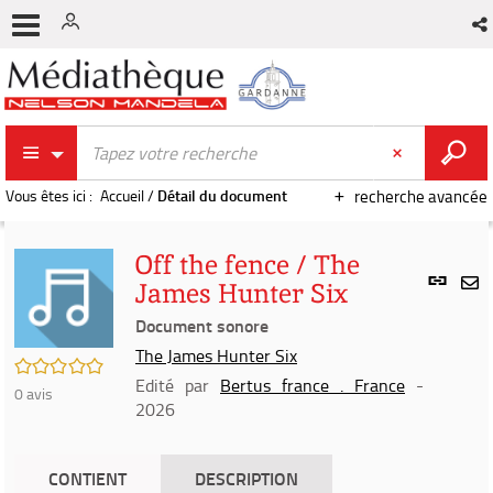
Vous êtes ici :
Accueil
/
Détail du document
recherche avancée
Off the fence / The
Lien
James Hunter Six
per
En
(Nou
Document sonore
par
fenê
mai
The James Hunter Six
/5
Edité par
Bertus france . France
-
0
avis
2026
CONTIENT
DESCRIPTION