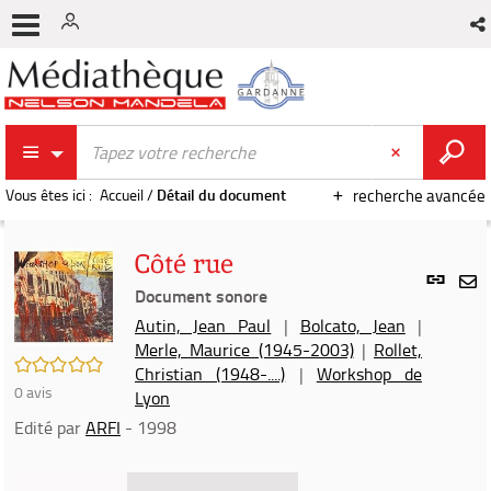
Vous êtes ici :
Accueil
/
Détail du document
recherche avancée
Côté rue
Lien
per
Document sonore
En
(Nou
Autin, Jean Paul
|
Bolcato, Jean
|
par
fenê
Merle, Maurice (1945-2003)
|
Rollet,
mai
/5
Christian (1948-....)
|
Workshop de
0
avis
Lyon
Edité par
ARFI
- 1998