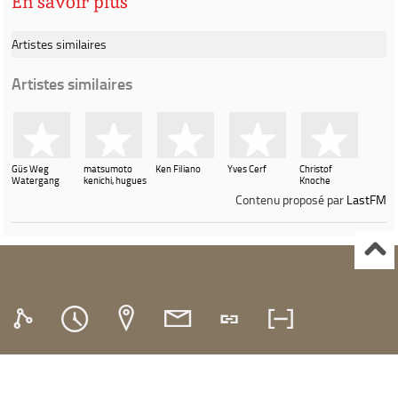
En savoir plus
Artistes similaires
Artistes similaires
Güs Weg
matsumoto
Ken Filiano
Yves Cerf
Christof
Watergang
kenichi, hugues
Knoche
vincent
Contenu proposé par
LastFM
Ville de Gardanne
Instagram Médiathèque Nelson Mandela