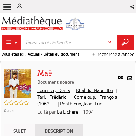
Vous êtes ici :
Accueil
/
Détail du document
recherche avancée
Maë
Lien
per
Document sonore
En
(Nou
Fournier, Denis
|
Khalidi, Nabil Ibn
|
par
fenê
Tari, Frédéric
|
Corneloup, François
mai
/5
(1963-....)
|
Ponthieux, Jean-Luc
0
avis
Edité par
La Lichère
- 1994
SUJET
DESCRIPTION