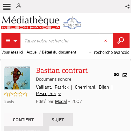
Vous êtes ici :
Accueil
/
Détail du document
recherche avancée
Bastian contrari
Lien
per
Document sonore
En
(Nou
Vaillant, Patrick
|
Chemirani, Bijan
|
par
fenê
Pesce, Serge
/5
mai
Edité par
Modal
- 2007
0
avis
CONTIENT
SUJET