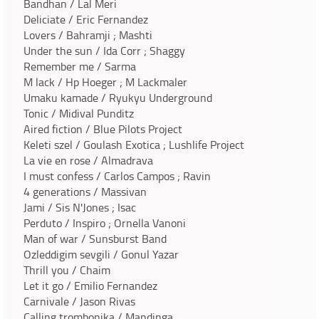
Bandhan / Lal Meri
Deliciate / Eric Fernandez
Lovers / Bahramji ; Mashti
Under the sun / Ida Corr ; Shaggy
Remember me / Sarma
M lack / Hp Hoeger ; M Lackmaler
Umaku kamade / Ryukyu Underground
Tonic / Midival Punditz
Aired fiction / Blue Pilots Project
Keleti szel / Goulash Exotica ; Lushlife Project
La vie en rose / Almadrava
I must confess / Carlos Campos ; Ravin
4 generations / Massivan
Jami / Sis N'Jones ; Isac
Perduto / Inspiro ; Ornella Vanoni
Man of war / Sunsburst Band
Ozleddigim sevgili / Gonul Yazar
Thrill you / Chaim
Let it go / Emilio Fernandez
Carnivale / Jason Rivas
Calling trombonika / Mandinga