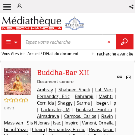
Vous êtes ici :
Accueil
/
Détail du document
recherche avancée
Buddha-Bar XII
Lien
per
Document sonore
En
(Nou
Ambray
|
Shaheen Sheik
|
Lal Meri
|
par
fenê
Fernandez, Eric
|
Bahramji
|
Mashti
|
mai
/5
Corr, Ida
|
Shaggy
|
Sarma
|
Hoeger, Hp
0
avis
|
Lackmaler, M
|
Goulasch Exotica
|
Almadrava
|
Campos, Carlos
|
Ravin
|
Massivan
|
Sis N'Jones
|
Isac
|
Inspiro
|
Vanoni, Ornella
|
Gonul Yazar
|
Chaim
|
Fernandez, Emilio
|
Rivas, Jason
|