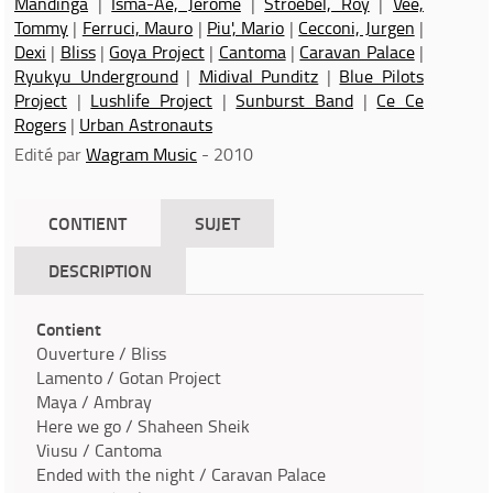
Mandinga
|
Isma-Ae, Jerome
|
Stroebel, Roy
|
Vee,
Tommy
|
Ferruci, Mauro
|
Piu', Mario
|
Cecconi, Jurgen
|
Dexi
|
Bliss
|
Goya Project
|
Cantoma
|
Caravan Palace
|
Ryukyu Underground
|
Midival Punditz
|
Blue Pilots
Project
|
Lushlife Project
|
Sunburst Band
|
Ce Ce
Rogers
|
Urban Astronauts
Edité par
Wagram Music
- 2010
CONTIENT
SUJET
DESCRIPTION
Contient
Ouverture / Bliss
Lamento / Gotan Project
Maya / Ambray
Here we go / Shaheen Sheik
Viusu / Cantoma
Ended with the night / Caravan Palace