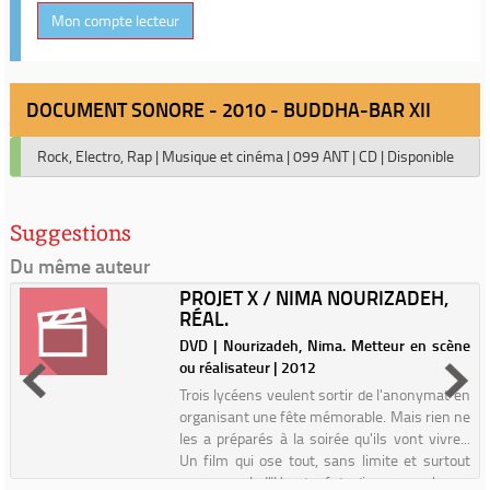
Mon compte lecteur
DOCUMENT SONORE - 2010 - BUDDHA-BAR XII
Rock, Electro, Rap
|
Musique et cinéma
|
099 ANT
|
CD
|
Disponible
Suggestions
Du même auteur
PROJET X / NIMA NOURIZADEH,
RÉAL.
DVD | Nourizadeh, Nima. Metteur en scène
ou réalisateur | 2012
Trois lycéens veulent sortir de l'anonymat en
organisant une fête mémorable. Mais rien ne
les a préparés à la soirée qu'ils vont vivre...
Un film qui ose tout, sans limite et surtout
sans morale !"Une teuf de dingue, ça n'a pas