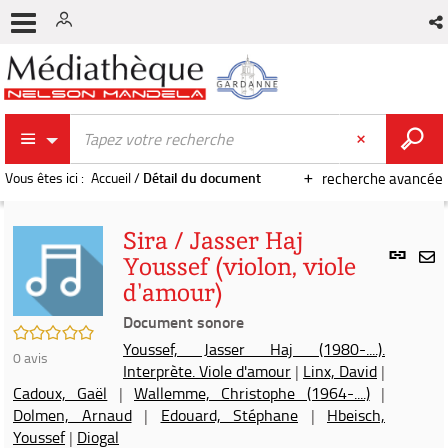
Vous êtes ici :
Accueil
/
Détail du document
recherche avancée
Sira / Jasser Haj
Lien
Youssef (violon, viole
per
En
d'amour)
(Nou
par
fenê
Document sonore
mai
/5
Youssef, Jasser Haj (1980-....).
0
avis
Interprète. Viole d'amour
|
Linx, David
|
Cadoux, Gaël
|
Wallemme, Christophe (1964-....)
|
Dolmen, Arnaud
|
Edouard, Stéphane
|
Hbeisch,
Youssef
|
Diogal