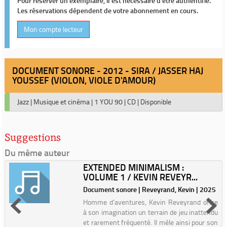
Pour réserver un exemplaire, il est nécessaire d'être authentifié.
Les réservations dépendent de votre abonnement en cours.
Mon compte lecteur
DOCUMENT SONORE - 2012 - SIRA / JASSER HAJ
YOUSSEF (VIOLON, VIOLE D'AMOUR)
Jazz
|
Musique et cinéma
|
1 YOU 90
|
CD
|
Disponible
Suggestions
Du même auteur
EXTENDED MINIMALISM :
VOLUME 1 / KEVIN REVEYR...
Document sonore | Reveyrand, Kevin | 2025
Homme d'aventures, Kevin Reveyrand offre
à son imagination un terrain de jeu inattendu
et rarement fréquenté. Il mêle ainsi pour son