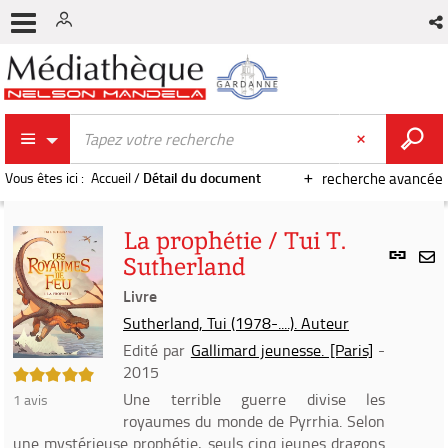
Vous êtes ici :
Accueil
/
Détail du document
recherche avancée
La prophétie / Tui T.
Lien
Sutherland
per
En
(Nou
Livre
par
fenê
mai
Sutherland, Tui (1978-....). Auteur
Edité par
Gallimard jeunesse. [Paris]
-
2015
5/5
Une terrible guerre divise les
1
avis
royaumes du monde de Pyrrhia. Selon
une mystérieuse prophétie, seuls cinq jeunes dragons