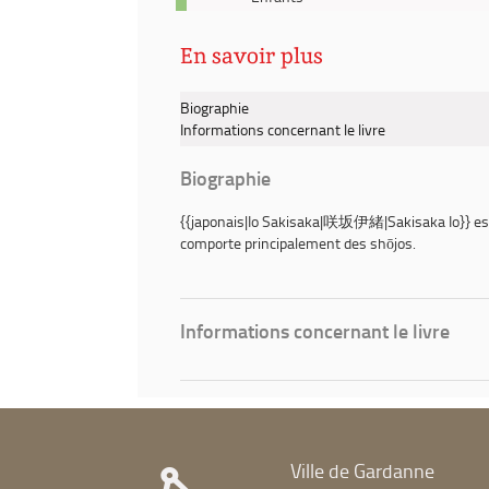
pinterest
-
fenêtre)
(Nouvelle
2016
fenêtre)
En savoir plus
-
Love,
be
Biographie
loved
Informations concernant le livre
leave,
be
Biographie
left.
1
{{japonais|
Io Sakisaka
|咲坂伊緒|Sakisaka Io}} est u
/
comporte principalement des shōjos.
Io
Sakisaka
Informations concernant le livre
Ville de Gardanne