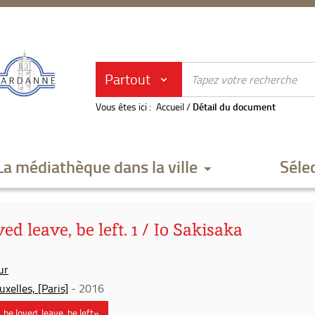
Partout
Vous êtes ici :
Accueil
/
Détail du document
La médiathèque dans la ville
Séle
ed leave, be left. 1 / Io Sakisaka
ur
uxelles, [Paris]
- 2016
, be loved, leave, be left»