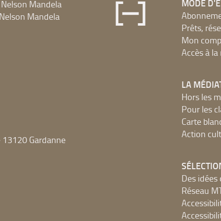
MODE D'
 Nelson Mandela
Abonnement
Nelson Mandela
Prêts, rés
Mon compt
Accès à l
LA MÉDIA
Hors les m
Pour les c
Carte blan
Action cult
e 13120 Gardanne
SÉLECTIO
Des idées 
Réseau 
Accessibilit
Accessibilit