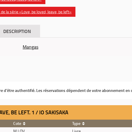
e la série «Love, be loved, leave, be left»
DESCRIPTION
Mangas
ire d'être authentifié. Les réservations dépendent de votre abonnement en 
AVE, BE LEFT. 1 / IO SAKISAKA
Cote
Type
M LOV
Livre