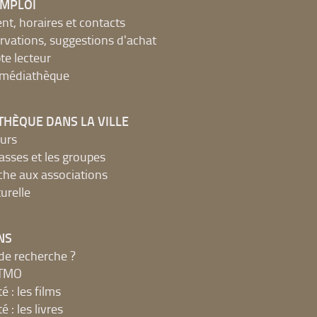
EMPLOI
, horaires et contacts
ervations, suggestions d'achat
e lecteur
a médiathèque
THÈQUE DANS LA VILLE
urs
lasses et les groupes
che aux associations
urelle
NS
de recherche ?
MTMO
é : les films
é : les livres