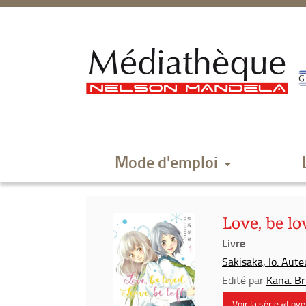
Aller
Aller
Aller
au
au
à
menu
contenu
la
recherche
Mode d'emploi
Love, be lov
Livre
Sakisaka, Io. Aute
Edité par
Kana. Br
Voir la série «Love