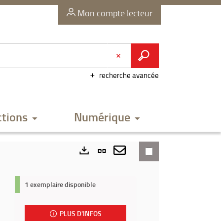
Mon compte lecteur
recherche avancée
ctions
Numérique
Lien
permanent
Envoyer
Exports
(Nouvelle
par
1 exemplaire disponible
fenêtre)
mail
PLUS D'INFOS