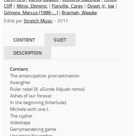
Cliff
|
Minix, Dominic
|
Fonville, Corey
|
Dyson Jr, Joe
|
Gilmore, Marcus (1986-....)
|
Braimah, Weedie
Edité par
Stretch Music
- 2017
CONTIENT
SUJET
DESCRIPTION
Contient
The emancipation procrastination
AvengHer
Ruler rebel (X. aTunde Adjuah remix)
Ashes of our forever
In the beginning (Interlude)
Michele with one L
The cypher
Videotape
Gerrymandering game
Unrigging November