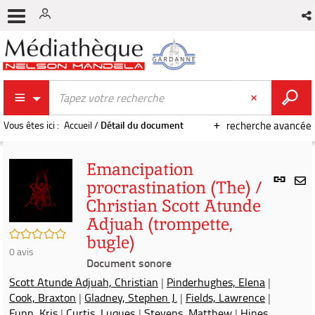
Vous êtes ici :
Accueil
/
Détail du document
recherche avancée
Emancipation
Lien
procrastination (The) /
per
En
Christian Scott Atunde
(Nou
par
fenê
Adjuah (trompette,
mai
/5
bugle)
0
avis
Document sonore
Scott Atunde Adjuah, Christian
|
Pinderhughes, Elena
|
Cook, Braxton
|
Gladney, Stephen J.
|
Fields, Lawrence
|
Funn, Kris
|
Curtis, Luques
|
Stevens, Matthew
|
Hines,