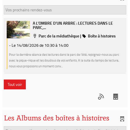
Vos prochains rendez-vous
A L'OMBRE D'UN ARBRE : LECTURES DANS LE
PARC,...
Localisation
Catégorie
Parc de la médiathèque
|
Boîte à histoires
- Le 14/08/2026
de 10:30 à 14:00
Pour la dernière séance des lectures dans le parc de l'été, rejoignez-nous au parc
avec le pique-nique et les doudous de vos enfants. A la suite du temps de lecture,
nous vous proposons un moment conv...
Tout voir
Les Albums des boîtes à histoires