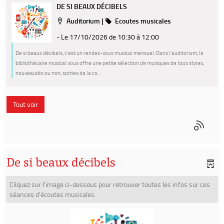
DE SI BEAUX DÉCIBELS
Localisation
Catégorie
Auditorium
|
Ecoutes musicales
- Le 17/10/2026
de 10:30 à 12:00
De si beaux décibels, c'est un rendez-vous musical mensuel. Dans l'auditorium, le
bibliothécaire musical vous offre une petite sélection de musiques de tous styles,
nouveautés ou non, sorties de la co...
Tout voir
De si beaux décibels
Cliquez sur l'image ci-dessous pour retrouver toutes les infos sur ces
séances d'écoutes musicales.