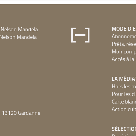
MODE D'
 Nelson Mandela
Abonnement
Nelson Mandela
Prêts, rés
Mon compt
Accès à l
LA MÉDIA
Hors les m
Pour les c
Carte blan
Action cult
e 13120 Gardanne
SÉLECTIO