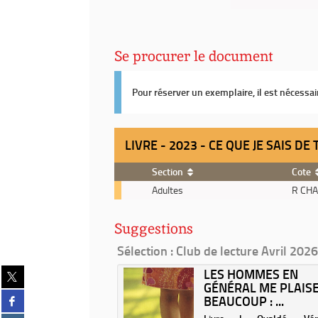
Se procurer le document
Pour réserver un exemplaire, il est nécessa
LIVRE - 2023 - CE QUE JE SAIS DE
Section
Cote
Livre
Adultes
R CH
-
2023
Suggestions
-
Ce
Sélection
: Club de lecture Avril 2026
que
AIRE DU TICKET
Partager
LES HOMMES EN
je
DALEUX / CYRIL
GÉNÉRAL ME PLAIS
sur
sais
Partager
N...
BEAUCOUP : ...
twitter
de
sur
(Nouvelle
toi