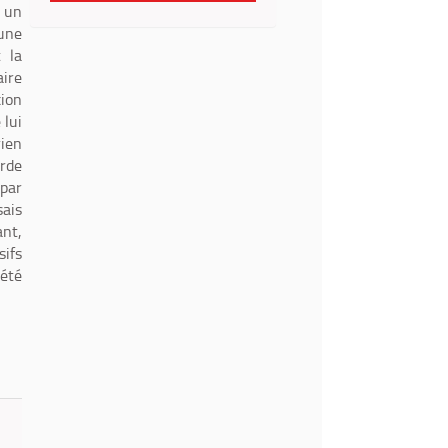
e un
 une
t la
aire
xion
 lui
rien
arde
 par
sais
ant,
sifs
iété