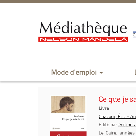
Aller
Aller
Aller
au
au
à
menu
contenu
la
recherche
Mode d'emploi
Ce que je s
Livre
Chacour, Éric - A
Edité par
éditions
Le Caire, années