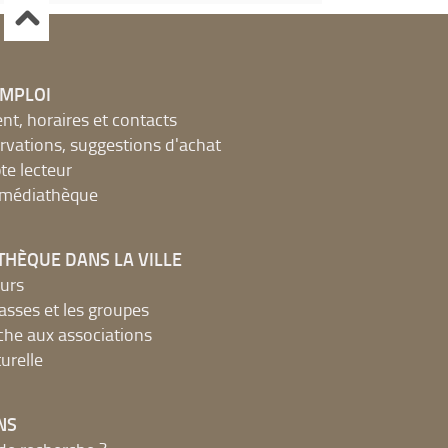
EMPLOI
, horaires et contacts
ervations, suggestions d'achat
e lecteur
a médiathèque
THÈQUE DANS LA VILLE
urs
lasses et les groupes
che aux associations
urelle
NS