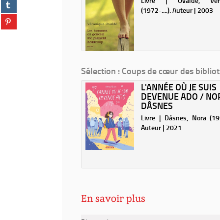
 Lieron, Cyril (1973-....).
Livre | Ovaldé, Vér
Partager
facebook
fenêtre)
:
| 2019
(1972-....). Auteur | 2003
sur
(Nouvelle
roman
Partager
tumblr
fenêtre)
sur
(Nouvelle
pinterest
fenêtre)
(Nouvelle
fenêtre)
Sélection
: Coups de cœur des biblio
HEY ! / SCÉNARIO,
L'ANNÉE OÙ JE SUIS
IN ET COULEUR,
DEVENUE ADO / NO
DÅSNES
 Neyef (1984-....). Auteur |
Livre | Dåsnes, Nora (1995
Auteur | 2021
En savoir plus