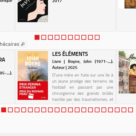
onique
2017
thécaires
LES ÉLÉMENTS
RA
Livre | Boyne, John (1971-....).
Auteur | 2025
-....).
D'une mère en fuite sur une île à
un jeune prodige des terrains de
football en passant par une
chirurgienne des grands brûlés
hantée par des traumatismes, et
enfin, un père qui monte dans un
avion pour un voyage initiatique
avec s...