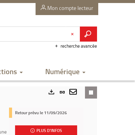
Mon compte lecteur
recherche avancée
ctions
Numérique
Lien
permanent
Envoyer
Exports
(Nouvelle
par
Retour prévu le 11/09/2026
fenêtre)
mail
PLUS D'INFOS
une