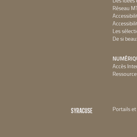
Des idées 
Réseau 
Accessibilit
Accessibilit
Les sélect
De si beau
NUMÉRIQ
Accès Inter
Ressources
Portails e
SYRACUSE