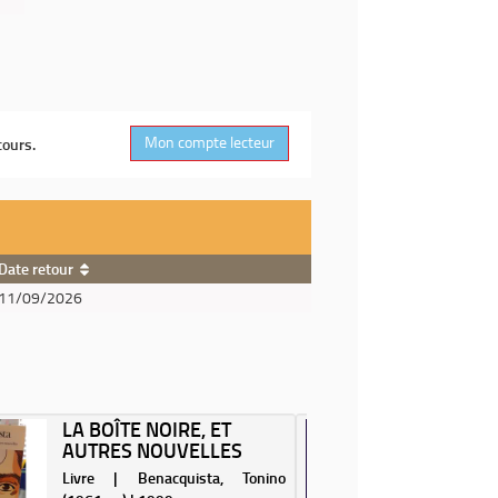
Mon compte lecteur
cours.
Date retour
11/09/2026
LA BOÎTE NOIRE, ET
TOUT V
AUTRES NOUVELLES
ROMAN 
Livre | Benacquista, Tonino
Livre | Ad