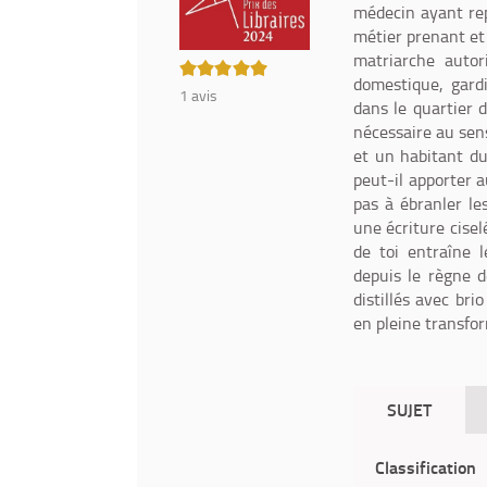
médecin ayant rep
métier prenant et
matriarche autor
5/5
domestique, gardi
1
avis
dans le quartier 
nécessaire au sens
et un habitant du 
peut-il apporter a
pas à ébranler le
une écriture cisel
de toi entraîne 
depuis le règne d
distillés avec bri
en pleine transfo
SUJET
Classification