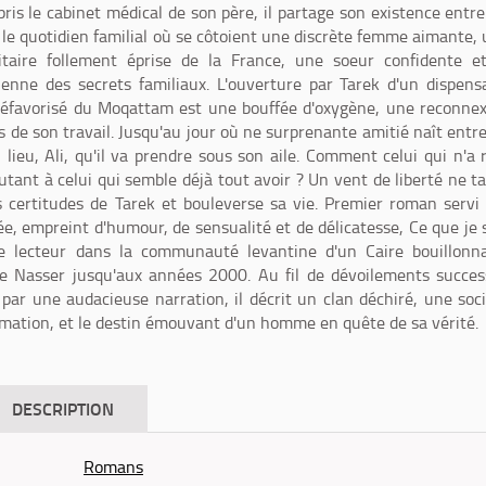
ris le cabinet médical de son père, il partage son existence entr
 le quotidien familial où se côtoient une discrète femme aimante,
itaire follement éprise de la France, une soeur confidente e
enne des secrets familiaux. L'ouverture par Tarek d'un dispens
défavorisé du Moqattam est une bouffée d'oxygène, une reconne
 de son travail. Jusqu'au jour où ne surprenante amitié naît entre
lieu, Ali, qu'il va prendre sous son aile. Comment celui qui n'a 
utant à celui qui semble déjà tout avoir ? Un vent de liberté ne t
s certitudes de Tarek et bouleverse sa vie. Premier roman servi
ée, empreint d'humour, de sensualité et de délicatesse, Ce que je 
le lecteur dans la communauté levantine d'un Caire bouillonn
e Nasser jusqu'aux années 2000. Au fil de dévoilements succes
o par une audacieuse narration, il décrit un clan déchiré, une soc
rmation, et le destin émouvant d'un homme en quête de sa vérité.
DESCRIPTION
Romans