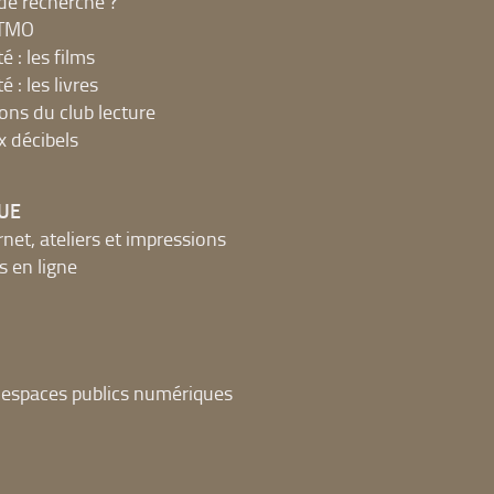
de recherche ?
MTMO
é : les films
é : les livres
ions du club lecture
x décibels
UE
net, ateliers et impressions
 en ligne
t espaces publics numériques