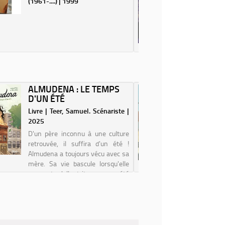
(1961-....) | 1999
Auteur | 
Etienne
magasin de
dans l'ap
son grand
ville où il
Partout, i
se...
ALMUDENA : LE TEMPS
ECRIRE
D'UN ÉTÉ
TONI 
Livre | Teer, Samuel. Scénariste |
Livre | Ns
2025
Auteur | 
D'un père inconnu à une culture
Toni se 
retrouvée, il suffira d'un été !
Elle revo
Almudena a toujours vécu avec sa
bêtise d
mère. Sa vie bascule lorsqu'elle
préféré in
apprend qu'elle doit passer un été
que de lo
chez son père qu'elle n'a jamais
famille n
rencontré. Alors qu'elle pensai...
mesure la
q...