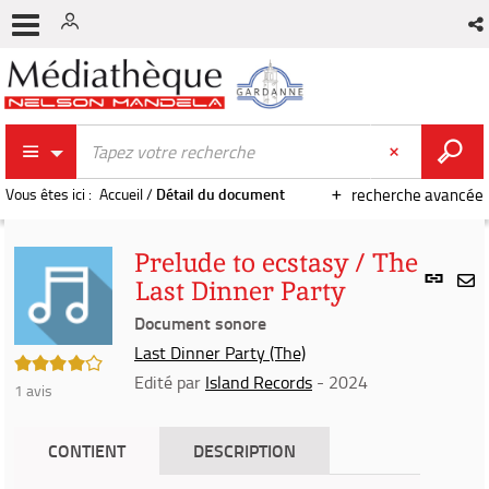
Vous êtes ici :
Accueil
/
Détail du document
recherche avancée
Prelude to ecstasy / The
Lien
Last Dinner Party
per
En
(Nou
Document sonore
par
fenê
mai
Last Dinner Party (The)
4/5
Edité par
Island Records
- 2024
1
avis
CONTIENT
DESCRIPTION