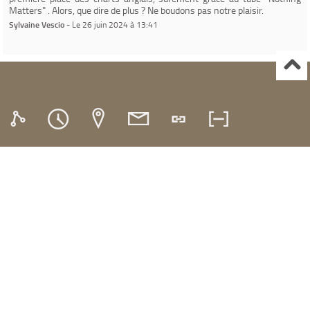
Matters" . Alors, que dire de plus ? Ne boudons pas notre plaisir.
Sylvaine Vescio
- Le 26 juin 2024 à 13:41
Ville de Gardanne
Instagram Médiathèque Nelson Mandela
Facebook Médiathèque Nelson Mandela
SYRACUSE
Portails et espaces publics numériques