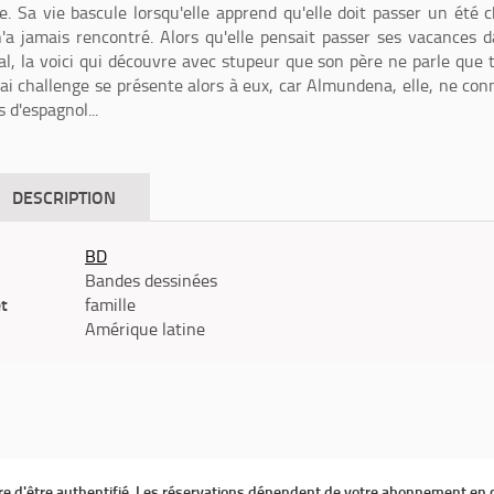
. Sa vie bascule lorsqu'elle apprend qu'elle doit passer un été 
n'a jamais rencontré. Alors qu'elle pensait passer ses vacances 
tal, la voici qui découvre avec stupeur que son père ne parle que 
ai challenge se présente alors à eux, car Almundena, elle, ne con
 d'espagnol...
DESCRIPTION
BD
Bandes dessinées
êt
famille
Amérique latine
ire d'être authentifié. Les réservations dépendent de votre abonnement en 