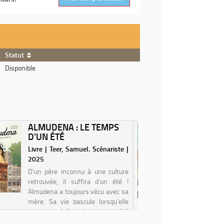
Statut
Disponible
ALMUDENA : LE TEMPS
ECRIRE
D'UN ÉTÉ
TONI 
Livre | Teer, Samuel. Scénariste |
Livre | Ns
2025
Auteur | 
D'un père inconnu à une culture
Toni se 
retrouvée, il suffira d'un été !
Elle revo
Almudena a toujours vécu avec sa
bêtise d
mère. Sa vie bascule lorsqu'elle
préféré in
apprend qu'elle doit passer un été
que de lo
chez son père qu'elle n'a jamais
famille n