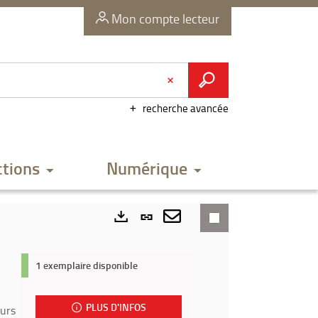
Mon compte lecteur
recherche avancée
ctions
Numérique
Lien
permanent
Envoyer
Exports
(Nouvelle
par
1 exemplaire disponible
fenêtre)
mail
PLUS D'INFOS
ours