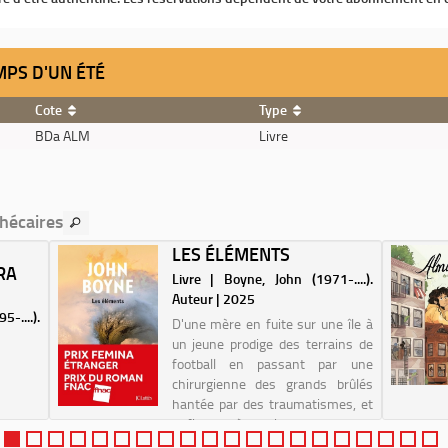
MPS D'UN ÉTÉ
Cote
Type
BDa ALM
Livre
thécaires
LES ÉLÉMENTS
RA
Livre | Boyne, John (1971-....).
Auteur | 2025
-....).
D'une mère en fuite sur une île à
un jeune prodige des terrains de
football en passant par une
chirurgienne des grands brûlés
hantée par des traumatismes, et
enfin, un père qui monte dans un
avion pour un voyage initiatique