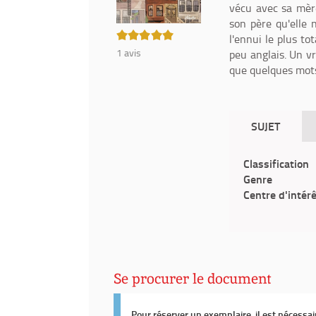
vécu avec sa mère
son père qu'elle 
5/5
l'ennui le plus to
1
avis
peu anglais. Un vr
que quelques mots
SUJET
Classification
Genre
Centre d'intér
Se procurer le document
Pour réserver un exemplaire, il est nécessa