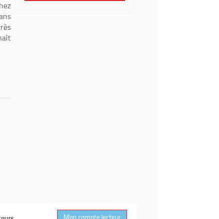
chez
dans
très
naît
Mon compte lecteur
cours.