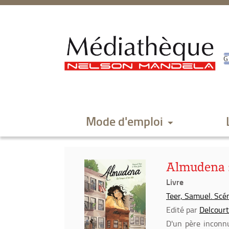
Aller
Aller
Aller
au
au
à
menu
contenu
la
recherche
Mode d'emploi
Almudena :
Livre
Teer, Samuel. Scé
Edité par
Delcourt
D'un père inconnu