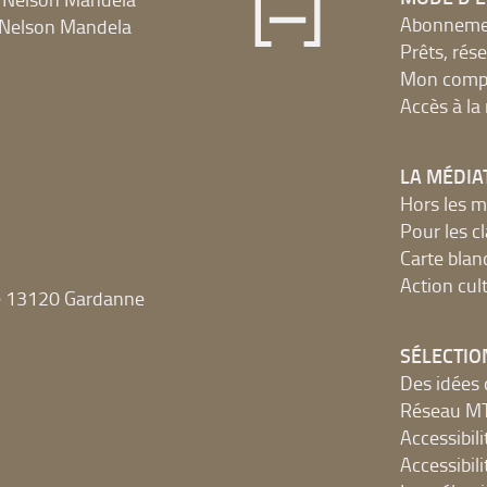
Abonnement
Nelson Mandela
Prêts, rés
Mon compt
Accès à l
LA MÉDIA
Hors les m
Pour les c
Carte blan
Action cult
e 13120 Gardanne
SÉLECTIO
Des idées 
Réseau 
Accessibilit
Accessibilit