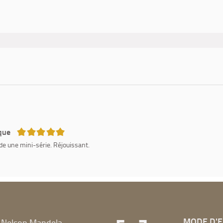
avec s...
5/5
que
e une mini-série. Réjouissant.
MODE D'
 Nelson Mandela