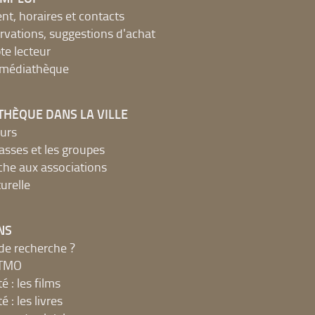
, horaires et contacts
ervations, suggestions d'achat
e lecteur
a médiathèque
THÈQUE DANS LA VILLE
urs
lasses et les groupes
che aux associations
urelle
NS
de recherche ?
MTMO
é : les films
é : les livres