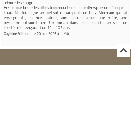
adoucir les chagrins.
Ecrire pour briser les idées trop réductrices, pour décrypter une époque.
Laura Nsafou signe un portrait remarquable de Tony Morrison qui fut
enseignante, éditrice, autrice, ainsi qu'une amie, une mère, une
personne extraordinaire. Un roman dans lequel souffle un vent de
Guylaine Ailhaud
- Le 20 mai 2026 à 11:40
Ville de Gardanne
Instagram Médiathèque Nelson Mandela
Facebook Médiathèque Nelson Mandela
SYRACUSE