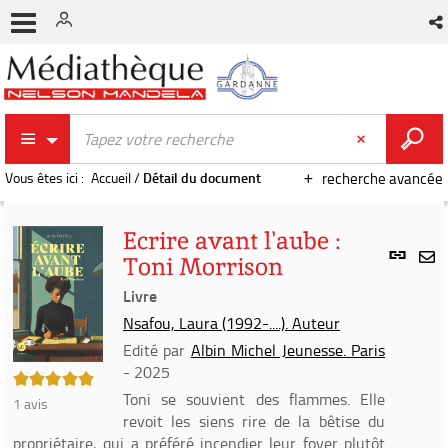
Vous êtes ici :
Accueil
/
Détail du document
recherche avancée
Ecrire avant l'aube :
Lien
Toni Morrison
per
En
(Nou
Livre
par
fenê
mai
Nsafou, Laura (1992-....). Auteur
Edité par
Albin Michel Jeunesse. Paris
- 2025
5/5
Toni se souvient des flammes. Elle
1
avis
revoit les siens rire de la bêtise du
propriétaire, qui a préféré incendier leur foyer plutôt