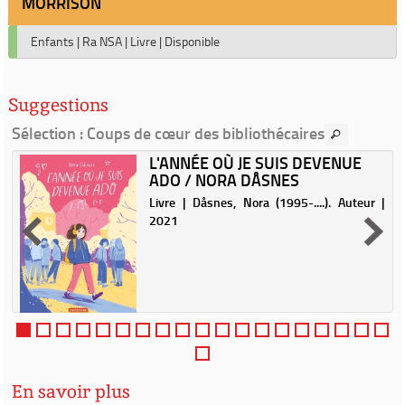
MORRISON
Enfants
|
Ra NSA
|
Livre
|
Disponible
Suggestions
Sélection
: Coups de cœur des bibliothécaires
L'ANNÉE OÙ JE SUIS DEVENUE
ADO / NORA DÅSNES
Livre | Dåsnes, Nora (1995-....). Auteur |
2021
En savoir plus