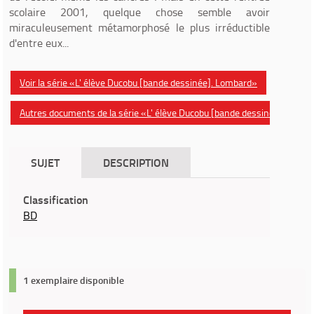
scolaire 2001, quelque chose semble avoir
miraculeusement métamorphosé le plus irréductible
d'entre eux...
Voir la série «L' élève Ducobu [bande dessinée]. Lombard»
Autres documents de la série «L' élève Ducobu [bande dessinée]»
SUJET
DESCRIPTION
Classification
BD
1 exemplaire disponible