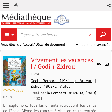
Vous êtes ici :
Accueil
/
Détail du document
recherche avancée
Vivement les vacances
Lien
! / Godi + Zidrou
per
En
(Nou
Livre
par
fenê
mai
Godi, Bernard (1951-....). Auteur
|
Zidrou (1962-....). Auteur
/5
Edité par
le Lombard. Bruxelles, [Paris]
0
avis
- 2001
En septembre, tous les enfants retrouvent les bancs
de l'école. Même les cancres ! Mais en cette rentrée