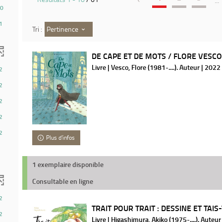
...
0
1
Pertinence
Tri :
DE CAPE ET DE MOTS / FLORE VESC
Livre | Vesco, Flore (1981-....). Auteur | 2022
2
2
2
2
2
Plus d'infos
1 exemplaire disponible
Consultable en ligne
2
TRAIT POUR TRAIT : DESSINE ET TAIS-TO
2
Livre | Higashimura, Akiko (1975-....). Auteur