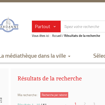
Partout
Vous êtes ici :
Accueil
/
Résultats de la recherche
La médiathèque dans la ville
Séle
Résultats de la recherche
Ma recherche :
Recherche par rebond
1
2
3
Résultats
1
-
10
/ 61