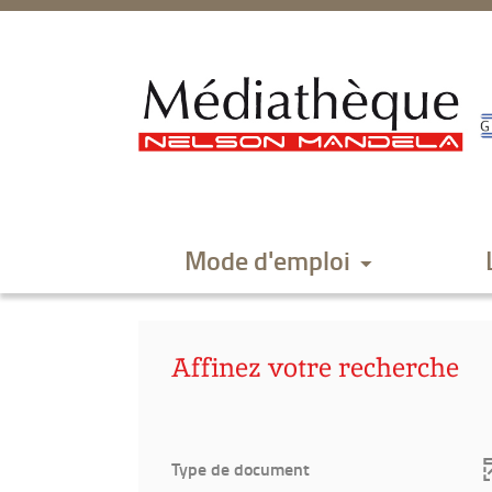
Aller
Aller
Aller
au
au
à
menu
contenu
la
recherche
Mode d'emploi
Affinez votre recherche
Type de document