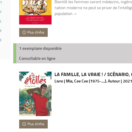
Bientôt les femmes seront médecins, ingén
1
nation moderne ne peut se priver de l'intellig
5
population. »
4
3
Plus d'infos
3
1 exemplaire disponible
Consultable en ligne
LA FAMILLE, LA VRAIE ! / SCÉNARIO, 
Livre | Mia, Cee Cee (1975-....). Auteur | 202
Plus d'infos