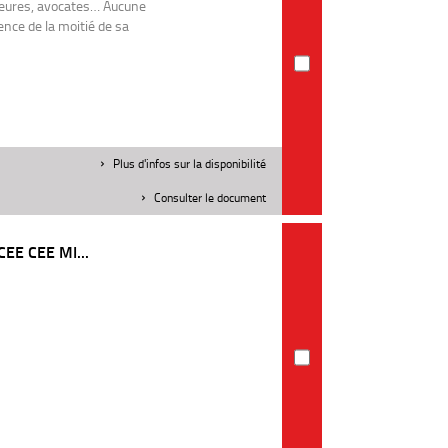
ieures, avocates… Aucune
ence de la moitié de sa
Plus d'infos sur la disponibilité
Consulter le document
CEE CEE MI...
1