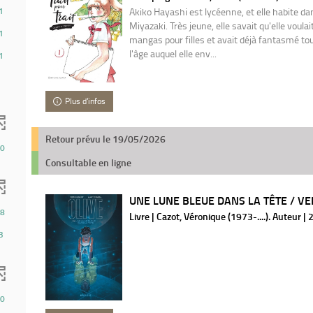
Akiko Hayashi est lycéenne, et elle habite da
1
Miyazaki. Très jeune, elle savait qu'elle voula
1
mangas pour filles et avait déjà fantasmé tout
l'âge auquel elle env...
1
Plus d'infos
Retour prévu le 19/05/2026
0
Consultable en ligne
UNE LUNE BLEUE DANS LA TÊTE / VER
8
Livre | Cazot, Véronique (1973-....). Auteur |
3
0