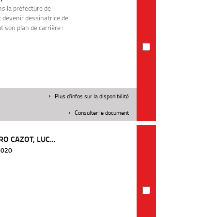
ns la préfecture de
it devenir dessinatrice de
 son plan de carrière :
Plus d'infos sur la disponibilité
Consulter le document
O CAZOT, LUC...
 2020