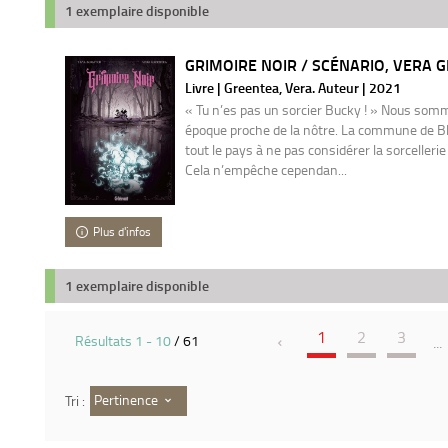
1 exemplaire disponible
GRIMOIRE NOIR / SCÉNARIO, VERA 
Livre | Greentea, Vera. Auteur | 2021
« Tu n’es pas un sorcier Bucky ! » Nous som
époque proche de la nôtre. La commune de Bla
tout le pays à ne pas considérer la sorceller
Cela n’empêche cependan...
Plus d'infos
1 exemplaire disponible
1
2
3
Résultats
1
-
10
/ 61
...
Pertinence
Tri :