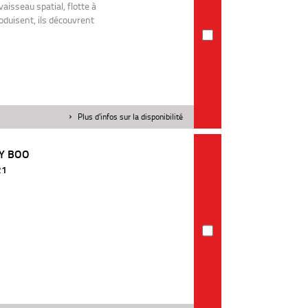
aisseau spatial, flotte à
roduisent, ils découvrent
Plus d'infos sur la disponibilité
EY BOO
21