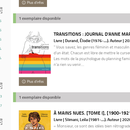
Plus d'infos
1 exemplaire disponible
6
6
TRANSITIONS : JOURNAL D'ANNE MARB
6
Livre | Durand, Élodie (1976-....). Auteur | 2
" Vous savez, les genres féminin et masculin
4
d'un état. Chacun est libre de mettre le curseur 
4
Les mots de la psychologue du planning famil
n'a rien vu venir....
Plus d'infos
3
1 exemplaire disponible
7
À MAINS NUES. [TOME I], [1900-1921
Livre | Slimani, Leïla (1981-....). Auteur | 202
« Monsieur, ce sont des idées bien rétrograd