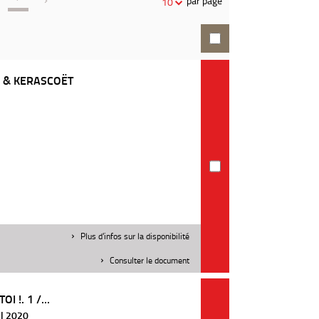
par page
10
recherche
O & KERASCOËT
Plus d'infos sur la disponibilité
Consulter le document
I !. 1 /...
 | 2020