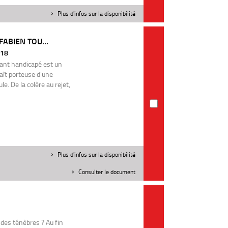
Plus d'infos sur la disponibilité
FABIEN TOU...
018
fant handicapé est un
aît porteuse d'une
le. De la colère au rejet,
Plus d'infos sur la disponibilité
Consulter le document
des ténèbres ? Au fin