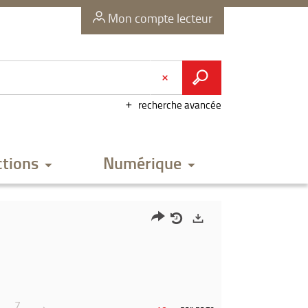
Mon compte lecteur
recherche avancée
ctions
Numérique
Partager
Historique
Exports
l'URL
de
de
vos
la
recherches
7