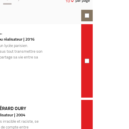
par page
10
recherche
.
u réalisateur | 2016
n lycée parisien.
ssus tout transmettre son
partage sa vie entre sa
GÉRARD OURY
lisateur | 2004
irracible et raciste, se
t de compte entre