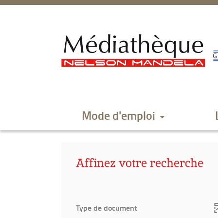
Aller
Aller
Aller
au
au
à
menu
contenu
la
recherche
Mode d'emploi
Affinez votre recherche
Type de document