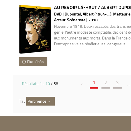
AU REVOIR LÀ-HAUT / ALBERT DUPON
DVD | Dupontel, Albert (1964-....). Metteur e
Acteur. Scénariste | 2018
Novembre 1919. Deux rescapés des tranchées
génie, l'autre modeste comptable, décident 
aux monuments aux morts. Dans la France de
l'entreprise va se révéler aussi dangereus...
Plus d'infos
1
2
3
Résultats
1
-
10
/ 58
...
Pertinence
Tri :