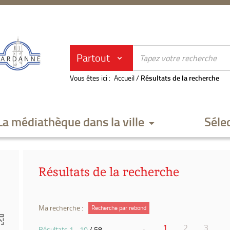
Partout
Vous êtes ici :
Accueil
/
Résultats de la recherche
La médiathèque dans la ville
Séle
Résultats de la recherche
Ma recherche :
Recherche par rebond
1
2
3
Résultats
1
-
10
/ 58