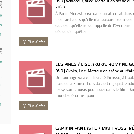
DVD | Winocour, Alice. Metteur en scène ou r
2023
À Paris, Mia est prise dans un attentat dans 
0
plus tard, alors qu'elle n'a toujours pas réuss
9
sa vie et qu'elle ne se rappelle de l'événemen
décide d'enquêter ...
1
Plus d'infos
8
LES PIRES / LISE AKOKA, ROMANE GU
DVD | Akoka, Lise. Metteur en scène ou réali
37
Un tournage va avoir lieu cité Picasso, à Bou
ésultats)
7
nord de la France. Lors du casting, quatre ados
Cliquer
3
Jessy sont choisis pour jouer dans le film. Dan
our
2
monde s'étonne : pour...
jouter
e
1
Plus d'infos
iltre
t
elancer
a
CAPTAIN FANTASTIC / MATT ROSS, RÉ
echerche)