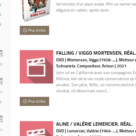
terroristes d'un pays arabe. Afin se semer se
2
déguise en rabbin, après avoir...
2
2
Plus d'infos
FALLING / VIGGO MORTENSEN, RÉAL
DVD | Mortensen, Viggo (1958-....). Metteur 
3
Scénariste. Compositeur. Acteur | 2021
John vit en Californie avec son compagnon Eric
Mónica, loin de la vie rurale conservatrice qu'i
années. Son père, Willis, un homme obstiné 
révolue, vit désormais seul d...
7
Plus d'infos
6
ALINE / VALÉRIE LEMERCIER, RÉAL.
1
DVD | Lemercier, Valérie (1964-....). Metteur