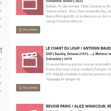
Scénariste. Acteur | 2022
5
Québec, fin des années 1960, Sylvette et Ang
8
14ème enfant : Aline. Dans la famille Dieu, l
quand Aline grandit, on lui découvre un don, el
1
Lorsqu'il entend cette voi...
1
Plus d'infos
LE CHANT DU LOUP / ANTONIN BAUDR
DVD | Baudry, Antonin (1975-....). Metteur e
Scénariste | 2019
7
Un jeune homme a le don rare de reconnaître
6
À bord d'un sous-marin nucléaire français, tout
d'Or. Réputé infaillible, il commet pourtant u
4
l'équipage en danger de...
3
Plus d'infos
2
REVOIR PARIS / ALICE WINOCOUR, R