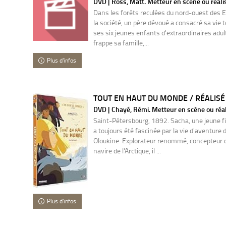
DVD | Ross, Matt. Metteur en scène ou réali
Dans les forêts reculées du nord-ouest des E
la société, un père dévoué a consacré sa vie t
ses six jeunes enfants d'extraordinaires adul
frappe sa famille,...
Plus d'infos
TOUT EN HAUT DU MONDE / RÉALISÉ 
DVD | Chayé, Rémi. Metteur en scène ou réal
Saint-Pétersbourg, 1892. Sacha, une jeune fill
a toujours été fascinée par la vie d'aventure
Oloukine. Explorateur renommé, concepteur 
navire de l'Arctique, il ...
Plus d'infos