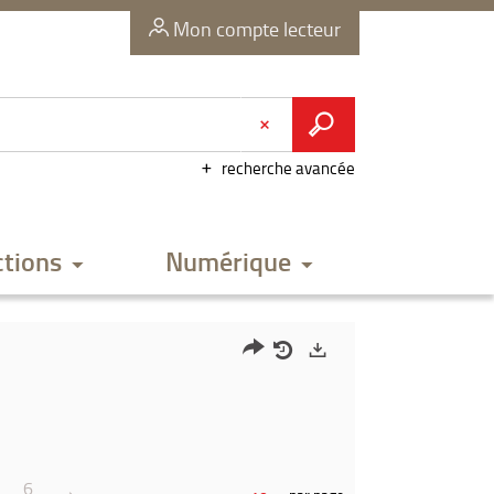
Mon compte lecteur
recherche avancée
ctions
Numérique
Partager
Historique
Exports
l'URL
de
de
vos
la
recherches
6