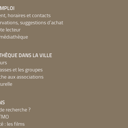
EMPLOI
, horaires et contacts
ervations, suggestions d'achat
e lecteur
a médiathèque
THÈQUE DANS LA VILLE
urs
lasses et les groupes
che aux associations
urelle
NS
de recherche ?
MTMO
é : les films