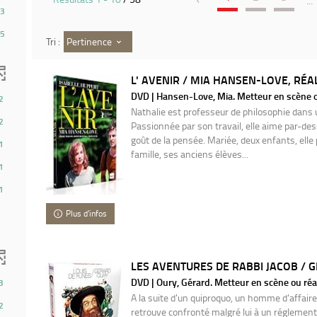
...
3
5
Pertinence
Tri :
L' AVENIR / MIA HANSEN-LOVE, RÉAL
DVD | Hansen-Love, Mia. Metteur en scène o
2
Nathalie est professeur de philosophie dans u
2
Passionnée par son travail, elle aime par-de
goût de la pensée. Mariée, deux enfants, elle 
1
famille, ses anciens élèves...
1
1
Plus d'infos
LES AVENTURES DE RABBI JACOB / 
DVD | Oury, Gérard. Metteur en scène ou réa
3
A la suite d'un quiproquo, un homme d'affaires 
2
retrouve confronté malgré lui à un réglemen