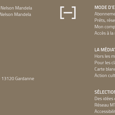
MODE D'
 Nelson Mandela
Abonnement
Nelson Mandela
Prêts, rés
Mon compt
Accès à l
LA MÉDIA
Hors les m
Pour les c
Carte blan
Action cult
e 13120 Gardanne
SÉLECTIO
Des idées 
Réseau 
Accessibilit