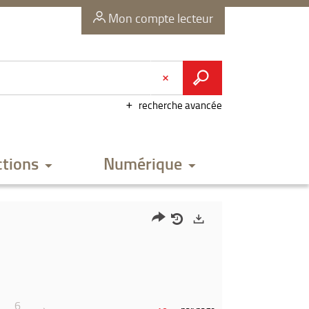
Mon compte lecteur
recherche avancée
ctions
Numérique
Partager
Historique
Exports
l'URL
de
de
vos
la
recherches
6