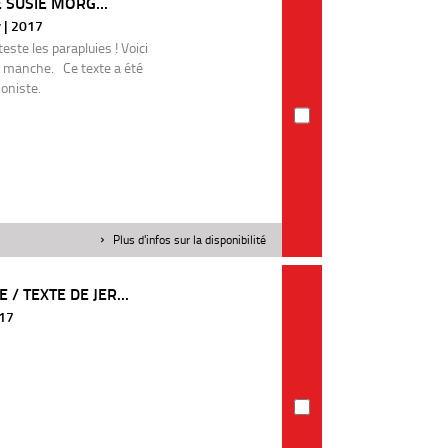
 SUSIE MORG...
r | 2017
este les parapluies ! Voici
s manche. Ce texte a été
honiste.
Plus d'infos sur la disponibilité
 TEXTE DE JER...
017