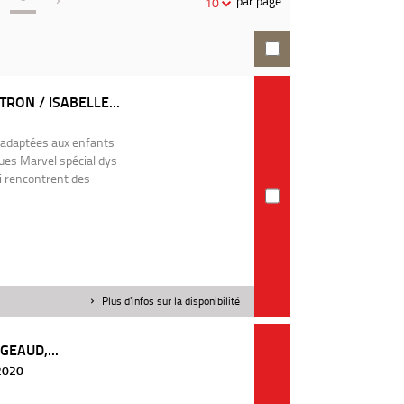
par page
10
recherche
RON / ISABELLE...
 adaptées aux enfants
ques Marvel spécial dys
ui rencontrent des
Plus d'infos sur la disponibilité
GEAUD,...
 2020