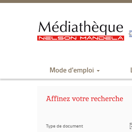
Aller
Aller
Aller
au
au
à
menu
contenu
la
recherche
Mode d'emploi
Affinez votre recherche
Type de document