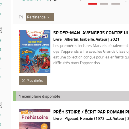
...
7
1
Pertinence
Tri :
SPIDER-MAN. AVENGERS CONTRE ULT
Livre | Albertin, Isabelle. Auteur | 2021
8
Les premières lectures Marvel spécialement
5
dys J'apprends à lire avec les Grands Classi
est une collection conçue pour les enfants q
5
difficultés dans l'apprentiss...
5
4
Plus d'infos
1 exemplaire disponible
PRÉHISTOIRE / ÉCRIT PAR ROMAIN PI
4
Livre | Pigeaud, Romain (1972-....). Auteur |
3