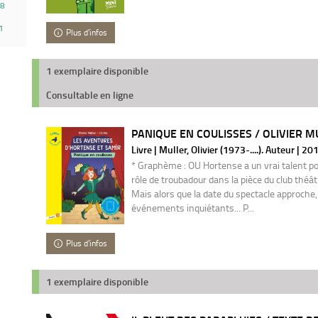
8
1
Plus d'infos
1 exemplaire disponible
Consultable en ligne
PANIQUE EN COULISSES / OLIVIER M
Livre | Muller, Olivier (1973-....). Auteur | 20
* Graphème : OU Hortense a un vrai talent po
rôle de troubadour dans la pièce du club théâ
Mais alors que la date du spectacle approche,
événements inquiétants... P...
Plus d'infos
1 exemplaire disponible