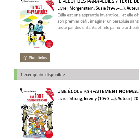
IL PLEUT DES PARAPLUIES / TEXTE DE
Livre | Morgenstern, Susie (1945-....). Auteu
Célia est une apprentie inventrice… et elle dét
son premier défi : imaginer un parapluie san
testé par des enfants et relu par une orthop
Plus d'infos
1 exemplaire disponible
UNE ÉCOLE PARFAITEMENT NORMALE /
Livre | Strong, Jeremy (1949-....). Auteur | 2