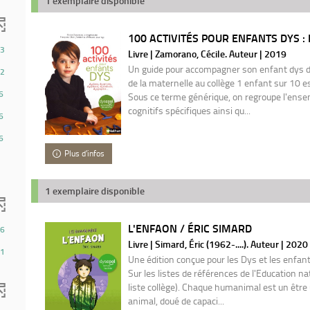
1 exemplaire disponible
100 ACTIVITÉS POUR ENFANTS DYS : D
3
Livre | Zamorano, Cécile. Auteur | 2019
Un guide pour accompagner son enfant dys d
2
de la maternelle au collège 1 enfant sur 10 es
6
Sous ce terme générique, on regroupe l'ense
cognitifs spécifiques ainsi qu...
6
6
Plus d'infos
1 exemplaire disponible
L'ENFAON / ÉRIC SIMARD
6
Livre | Simard, Éric (1962-....). Auteur | 2020
1
Une édition conçue pour les Dys et les enfants
Sur les listes de références de l'Education nat
liste collège). Chaque humanimal est un être
animal, doué de capaci...