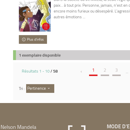
paix... à tout prix. Personne, jamais, n'est en c
encore moins furieux ou désespéré. L'agressiv
autres émotions ...
Plus d'infos
1 exemplaire disponible
1
2
3
Résultats
1
-
10
/ 58
...
Pertinence
Tri :
MODE D'
 Nelson Mandela