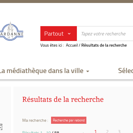
Partout
Vous êtes ici :
Accueil
/
Résultats de la recherche
La médiathèque dans la ville
Séle
Résultats de la recherche
Ma recherche :
Recherche par rebond
1
2
3
Résultats
1
-
10
/ 58