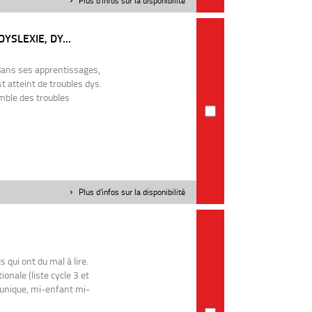
Plus d'infos sur la disponibilité
YSLEXIE, DY...
ans ses apprentissages,
t atteint de troubles dys.
mble des troubles
Plus d'infos sur la disponibilité
 qui ont du mal à lire.
ionale (liste cycle 3 et
 unique, mi-enfant mi-