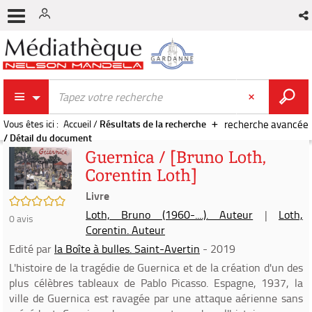
Vous êtes ici :
Accueil
/
Résultats de la recherche
recherche avancée
/
Détail du document
Guernica / [Bruno Loth,
Corentin Loth]
Livre
/5
Loth, Bruno (1960-....). Auteur
|
Loth,
0
avis
Corentin. Auteur
Edité par
la Boîte à bulles. Saint-Avertin
- 2019
L'histoire de la tragédie de Guernica et de la création d'un des
plus célèbres tableaux de Pablo Picasso. Espagne, 1937, la
ville de Guernica est ravagée par une attaque aérienne sans