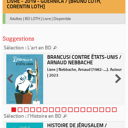
LIVRE - 2019 - GUERNICA / [BRUNO LOTH,
CORENTIN LOTH]
Adultes
|
BD LOTH
|
Livre
|
Disponible
Suggestions
Sélection
: L'art en BD
BRANCUSI CONTRE ÉTATS-UNIS /
ARNAUD NEBBACHE
Livre | Nebbache, Arnaud (1982-....). Auteur
| 2023
n
t
t
e
Sélection
: l'Histoire en BD
HISTOIRE DE JÉRUSALEM /