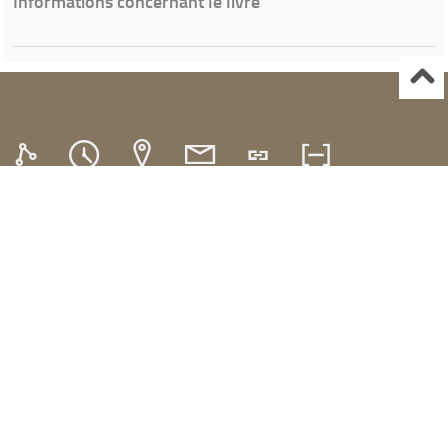
Informations concernant le livre
Ville de Gardanne
Instagram Médiathèque Nelson Mandela
Facebook Médiathèque Nelson Mandela
SYRACUSE
Portails et espaces publics numériques
Propulsé par
Archimed
- Gestion documentaire pour les bibliothèques