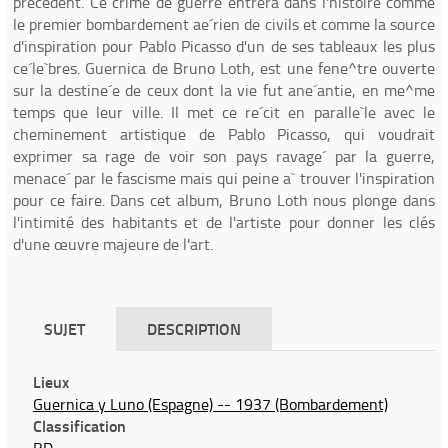
précédent. Ce crime de guerre entrera dans l'histoire comme
le premier bombardement ae´rien de civils et comme la source
d'inspiration pour Pablo Picasso d'un de ses tableaux les plus
ce´le`bres. Guernica de Bruno Loth, est une fene^tre ouverte
sur la destine´e de ceux dont la vie fut ane´antie, en me^me
temps que leur ville. Il met ce re´cit en paralle`le avec le
cheminement artistique de Pablo Picasso, qui voudrait
exprimer sa rage de voir son pays ravage´ par la guerre,
menace´ par le fascisme mais qui peine a` trouver l'inspiration
pour ce faire. Dans cet album, Bruno Loth nous plonge dans
l'intimité des habitants et de l'artiste pour donner les clés
d'une œuvre majeure de l'art.
SUJET
DESCRIPTION
Lieux
Guernica y Luno (Espagne) -- 1937 (Bombardement)
Classification