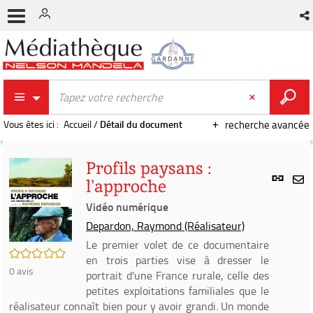
Vous êtes ici :
Accueil
/
Détail du document
recherche avancée
Profils paysans :
Lien
l'approche
per
En
(Nou
Vidéo numérique
par
fenê
mai
Depardon, Raymond (Réalisateur)
Le premier volet de ce documentaire
/5
en trois parties vise à dresser le
0
avis
portrait d'une France rurale, celle des
petites exploitations familiales que le
réalisateur connaît bien pour y avoir grandi. Un monde