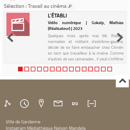
Sélection
: Travail au cinéma
L'ÉTABLI
i
Vidéo numérique | Gokalp, Mathias
(Réalisateur) | 2023
e
Quelques mois après mai 68, Robert,
i
normalien et militant d’extrême-gauche,
s
décide de se faire embaucher chez Citroën
.
en tant que travailleur à la chaîne. Comme
s
d’autres de ses camarades , il veut s’infiltrer
en usine pour raviver...
Ville de Gardanne
Instagram Médiathèque Nelson Mandela