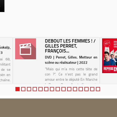
DEBOUT LES FEMMES ! /
GILLES PERRET,
okalp,
FRANÇOIS...
23
DVD | Perret, Gilles. Metteur en
ai 68,
scène ou réalisateur | 2022
litant
"Mais qui m'a mis cette tête de
e de se
con ?". Ce n'est pas le grand
roën en
amour entre le député En Marche
chaîne.
! Bruno Bonnell et l'insoumis
e ses
François Ruffin. Et pourtant...
trer en
C'est parti pour le premier "road
movie parlementaire" à la
rencontre des ...