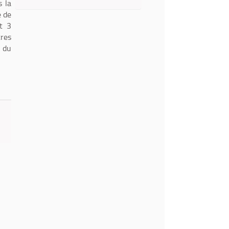
s la
e de
nt 3
res
n du