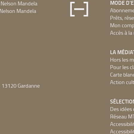
MODE D'
 Nelson Mandela
Abonnement
Nelson Mandela
Prêts, rés
Mon compt
Accès à l
LA MÉDIA
Hors les m
Pour les c
Carte blan
Action cult
e 13120 Gardanne
SÉLECTIO
Des idées 
Réseau 
Accessibilit
Accessibilit