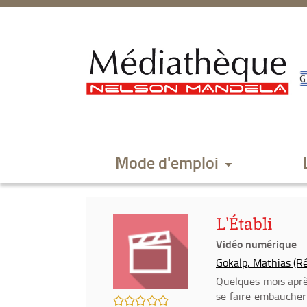
Aller
Aller
Aller
au
au
à
menu
contenu
la
recherche
Mode d'emploi
L'Établi
Vidéo numérique
Gokalp, Mathias (Ré
Quelques mois aprè
se faire embaucher
/5