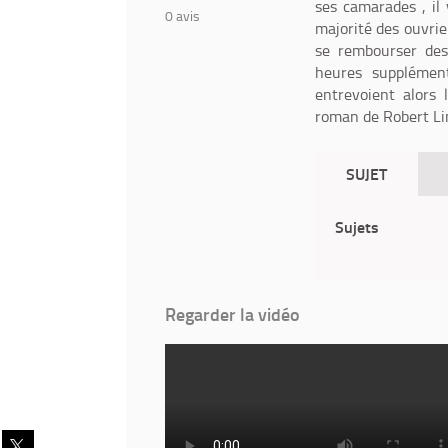
ses camarades , il 
0
avis
majorité des ouvrie
se rembourser des 
heures supplément
entrevoient alors 
roman de Robert Li
SUJET
Sujets
Regarder la vidéo
Partager