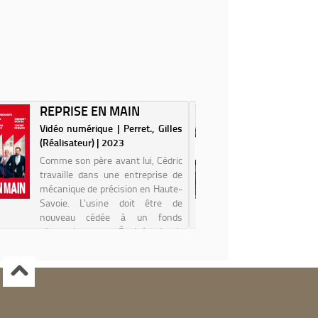
REPRISE EN MAIN
PROFIL
L'APPR
Vidéo numérique | Perret., Gilles
Vidéo nu
(Réalisateur) | 2023
Raymond (
Comme son père avant lui, Cédric
Le pre
travaille dans une entreprise de
documentai
mécanique de précision en Haute-
à dresser 
Savoie. L'usine doit être de
rurale,
nouveau cédée à un fonds
exploitat
d’investissement. Épuisés d’avoir
réalisate
à dépendre de spéculateurs
avoir gr
cyniques, Cédric ...
beaucoup é