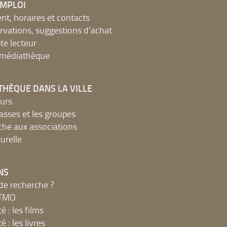
EMPLOI
, horaires et contacts
ervations, suggestions d'achat
e lecteur
a médiathèque
THÈQUE DANS LA VILLE
urs
lasses et les groupes
che aux associations
urelle
NS
de recherche ?
MTMO
é : les films
é : les livres