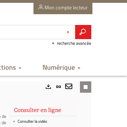
Mon compte lecteur
recherche avancée
ctions
Numérique
Lien
permanent
Envoyer
Exports
(Nouvelle
par
Consulter en ligne
fenêtre)
mail
e de
Consulter la vidéo
s de