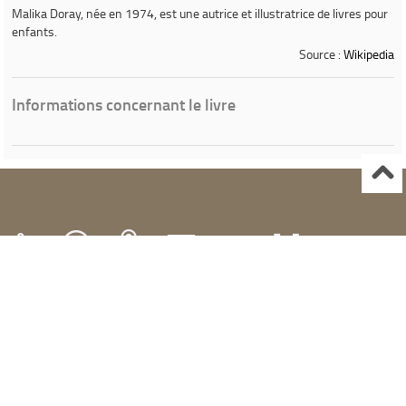
Malika Doray
, née en 1974, est une autrice et illustratrice de livres pour
enfants.
Source :
Wikipedia
Informations concernant le livre
Ville de Gardanne
Instagram Médiathèque Nelson Mandela
Facebook Médiathèque Nelson Mandela