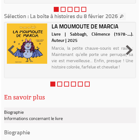
t
Sélection
: La boîte à histoires du 8 février 2026
LA MOUMOUTE DE MARCIA
Livre | Sabbagh, Clémence (1978-....).
|
Auteur | 2025
Marcia, la petite chauve-souris est ravie :
e
Maintenant qu'elle porte une perruque, sa
s
vie est merveilleuse... Enfin, presque ! Une
c
histoire colorée, farfelue et chevelue !
s
t
En savoir plus
Biographie
Informations concernant le livre
Biographie