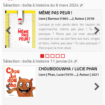
Sélection
: boîte à histoire du 6 mars 2024
MÊME PAS PEUR !
Livre | Barroux (1965-....). Auteur | 2018
|
Lorsque je suis perdu dans les rayons du
supermarché, même pas peur ! Tu sais
e
pourquoi ? Parce que j’ai mon doudou !
s
Lorsque je suis au zoo face aux ours, singes
c
et lions, même pas peur ! Tu sais pourquoi ?
s
Parce que j’ai mon doud...
t
Sélection
: boîte à histoire 11 janvier24
CHOUBIDOUWHA / LUCIE PHAN
Livre | Phan, Lucie (1970-....). Auteur | 2021
|
e
s
c
s