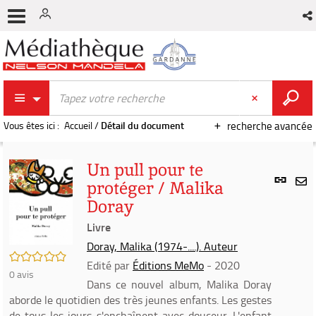
Vous êtes ici :
Accueil
/
Détail du document
recherche avancée
Un pull pour te
Lien
protéger / Malika
per
En
Doray
(Nou
par
fenê
Livre
mai
Doray, Malika (1974-....). Auteur
/5
Edité par
Éditions MeMo
- 2020
0
avis
Dans ce nouvel album, Malika Doray
aborde le quotidien des très jeunes enfants. Les gestes
de tous les jours s'enchaînent avec douceur. L'enfant