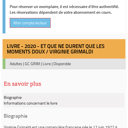
Pour réserver un exemplaire, il est nécessaire d'être authentifié.
Les réservations dépendent de votre abonnement en cours.
Mon compte lecteur
LIVRE - 2020 - ET QUE NE DURENT QUE LES
MOMENTS DOUX / VIRGINIE GRIMALDI
Adultes
|
GC GRIM
|
Livre
|
Disponible
En savoir plus
Biographie
Informations concernant le livre
Biographie
Virginie Grimaldi
est une romancière française née le 17 juin 1977 à