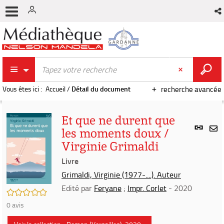
Vous êtes ici :
Accueil
/
Détail du document
recherche avancée
Et que ne durent que
Lien
les moments doux /
per
En
Virginie Grimaldi
(Nou
par
fenê
Livre
mai
Grimaldi, Virginie (1977-....). Auteur
Edité par
Feryane
;
Impr. Corlet
- 2020
/5
0
avis