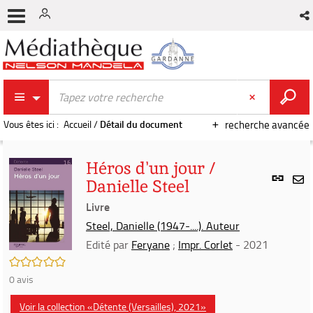
Vous êtes ici :
Accueil
/
Détail du document
recherche avancée
Héros d'un jour /
Lien
Danielle Steel
per
En
(Nou
Livre
par
fenê
mai
Steel, Danielle (1947-....). Auteur
Edité par
Feryane
;
Impr. Corlet
- 2021
/5
0
avis
Voir la collection «Détente (Versailles), 2021»