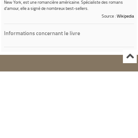
New York, est une romancière américaine. Spécialiste des romans
d'amour, elle a signé de nombreux best-sellers.
Source :
Wikipedia
Informations concernant le livre
Ville de Gardanne
Instagram Médiathèque Nelson Mandela
Facebook Médiathèque Nelson Mandela
SYRACUSE