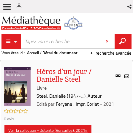
Vous êtes ici :
Accueil
/
Détail du document
recherche avancée
Héros d'un jour /
Lien
Danielle Steel
per
En
(Nou
Livre
par
fenê
mai
Steel, Danielle (1947-....). Auteur
Edité par
Feryane
;
Impr. Corlet
- 2021
/5
0
avis
Voir la collection «Détente (Versailles), 2021»