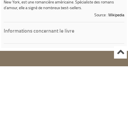
New York, est une romancière américaine. Spécialiste des romans
d'amour, elle a signé de nombreux best-sellers.
Source :
Wikipedia
Informations concernant le livre
Ville de Gardanne
Instagram Médiathèque Nelson Mandela
Facebook Médiathèque Nelson Mandela
SYRACUSE