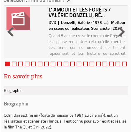
L' AMOUR ET LES FORÊTS /
VALÉRIE DONZELLI, RÉ...
n
DVD | Donzelli, Valérie (1973-....). Metteur
en scène ou réalisateur. Scénariste | 2023
e
Quand Blanche croise le chemin de Grégoire,
é
elle pense rencontrer celui qu'elle cherche.
e
Les liens qui les unissent se tissent
e
rapidement et leur histoire se construit
s
dans l'emportement. Le couple déménage,
Blanche s'éloigne de s...
En savoir plus
Biographie
Biographie
Colm Bairéad
, né en {{date de naissance|1981|au cinéma}}, est un
réalisateur et scénariste irlandais. Il est connu pour avoir écrit et réalisé
le film
The Quiet Girl
(2022).