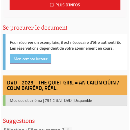
PLUS D'INFOS
Se procurer le document
Pour réserver un exemplaire, il est nécessaire d'être authentifié.
Les réservations dépendent de votre abonnement en cours.
Mon compte lecteur
DVD - 2023 - THE QUIET GIRL = AN CAILÍN CIÚIN /
COLM BAIRÉAD, RÉAL.
Musique et cinéma
|
791.2 BAI
|
DVD
|
Disponible
Suggestions
Sélection
: Film ou roman ?