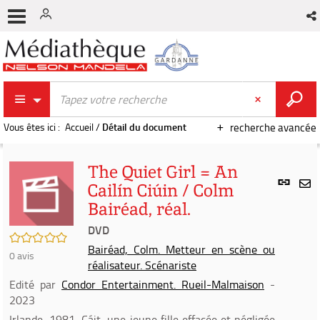
Vous êtes ici :
Accueil
/
Détail du document
recherche avancée
The Quiet Girl = An
Lien
Cailín Ciúin / Colm
per
En
Bairéad, réal.
(Nou
par
fenê
DVD
mai
/5
Bairéad, Colm. Metteur en scène ou
0
avis
réalisateur. Scénariste
Edité par
Condor Entertainment. Rueil-Malmaison
-
2023
Irlande, 1981, Cáit, une jeune fille effacée et négligée