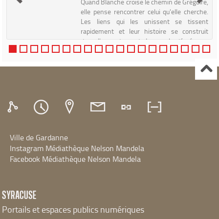
Quand Blanche croise le chemin de Grégoire,
é
elle pense rencontrer celui qu'elle cherche.
e
Les liens qui les unissent se tissent
e
rapidement et leur histoire se construit
s
dans l'emportement. Le couple déménage,
Blanche s'éloigne de s...
Ville de Gardanne
Instagram Médiathèque Nelson Mandela
Facebook Médiathèque Nelson Mandela
SYRACUSE
Portails et espaces publics numériques