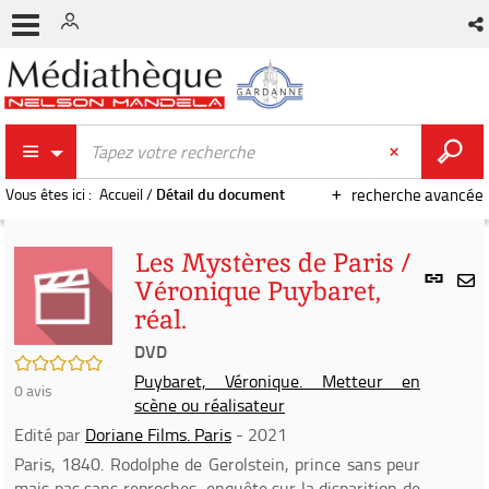
Vous êtes ici :
Accueil
/
Détail du document
recherche avancée
Les Mystères de Paris /
Lien
Véronique Puybaret,
per
En
réal.
(Nou
par
fenê
DVD
mai
/5
Puybaret, Véronique. Metteur en
0
avis
scène ou réalisateur
Edité par
Doriane Films. Paris
- 2021
Paris, 1840. Rodolphe de Gerolstein, prince sans peur
mais pas sans reproches, enquête sur la disparition de