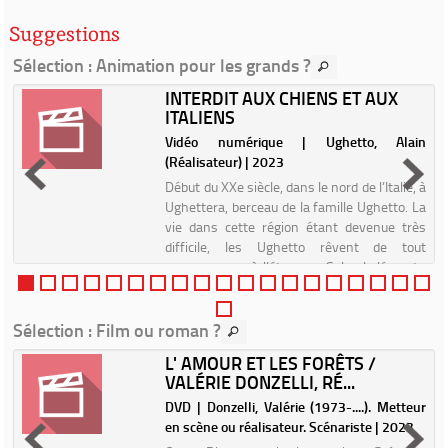
Suggestions
Sélection
: Animation pour les grands ?
INTERDIT AUX CHIENS ET AUX
ITALIENS
r
Vidéo numérique | Ughetto, Alain
(Réalisateur) | 2023
s
Début du XXe siècle, dans le nord de l’Italie, à
e
Ughettera, berceau de la famille Ughetto. La
.
vie dans cette région étant devenue très
r
difficile, les Ughetto rêvent de tout
e
recommencer à l’étranger. Selon la légende,
Luigi Ughetto...
Sélection
: Film ou roman ?
L' AMOUR ET LES FORÊTS /
VALÉRIE DONZELLI, RÉ...
n
DVD | Donzelli, Valérie (1973-....). Metteur
en scène ou réalisateur. Scénariste | 2023
e