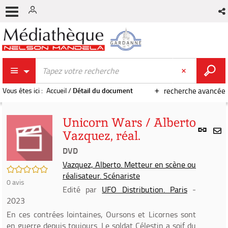
Vous êtes ici :
Accueil
/
Détail du document
recherche avancée
Unicorn Wars / Alberto
Lien
Vazquez, réal.
per
En
(Nou
DVD
par
fenê
mai
Vazquez, Alberto. Metteur en scène ou
/5
réalisateur. Scénariste
0
avis
Edité par
UFO Distribution. Paris
-
2023
En ces contrées lointaines, Oursons et Licornes sont
en guerre depuis toujours. Le soldat Célestin a soif du