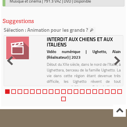
Musique et cinéma
|
791.3 VAZ
|
DVD
|
Disponible
Suggestions
Sélection
: Animation pour les grands ?
INTERDIT AUX CHIENS ET AUX
ITALIENS
r
Vidéo numérique | Ughetto, Alain
(Réalisateur) | 2023
s
Début du XXe siècle, dans le nord de l’Italie, à
e
Ughettera, berceau de la famille Ughetto. La
.
vie dans cette région étant devenue très
r
difficile, les Ughetto rêvent de tout
e
recommencer à l’étranger. Selon la légende,
Luigi Ughetto...