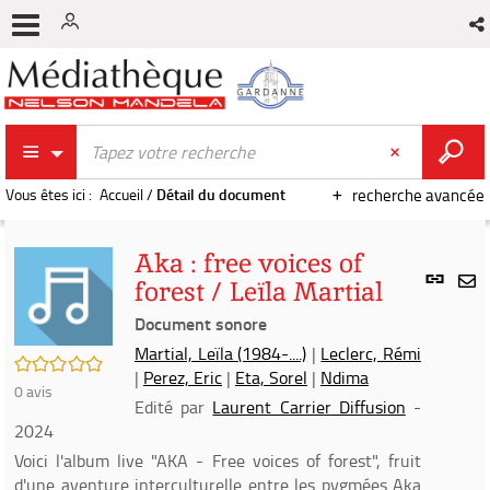
Vous êtes ici :
Accueil
/
Détail du document
recherche avancée
Aka : free voices of
Lien
forest / Leïla Martial
per
En
(Nou
Document sonore
par
fenê
mai
Martial, Leïla (1984-....)
|
Leclerc, Rémi
/5
|
Perez, Eric
|
Eta, Sorel
|
Ndima
0
avis
Edité par
Laurent Carrier Diffusion
-
2024
Voici l'album live "AKA - Free voices of forest", fruit
d'une aventure interculturelle entre les pygmées Aka