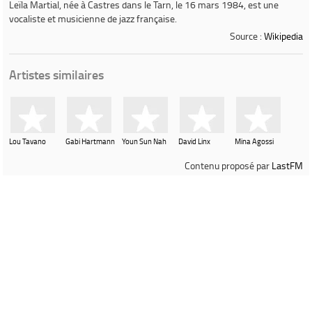
Leïla Martial
, née à Castres dans le Tarn, le 16 mars 1984, est une
vocaliste et musicienne de jazz française.
Source :
Wikipedia
Artistes similaires
Lou Tavano
Gabi Hartmann
Youn Sun Nah
David Linx
Mina Agossi
Contenu proposé par
LastFM
Ville de Gardanne