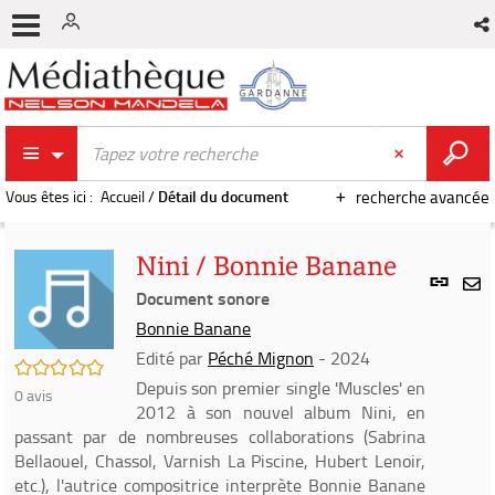
Vous êtes ici :
Accueil
/
Détail du document
recherche avancée
Nini / Bonnie Banane
Lien
per
Document sonore
En
(Nou
Bonnie Banane
par
fenê
mai
Edité par
Péché Mignon
- 2024
/5
Depuis son premier single 'Muscles' en
0
avis
2012 à son nouvel album Nini, en
passant par de nombreuses collaborations (Sabrina
Bellaouel, Chassol, Varnish La Piscine, Hubert Lenoir,
etc.), l'autrice compositrice interprète Bonnie Banane