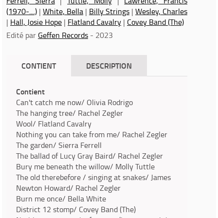
Ferrell, Sierra
|
Tuttle, Molly
|
Lawrence, Francis
(1970-....)
|
White, Bella
|
Billy Strings
|
Wesley, Charles
|
Hall, Josie Hope
|
Flatland Cavalry
|
Covey Band (The)
Edité par
Geffen Records
- 2023
CONTIENT
DESCRIPTION
Contient
Can't catch me now/ Olivia Rodrigo
The hanging tree/ Rachel Zegler
Wool/ Flatland Cavalry
Nothing you can take from me/ Rachel Zegler
The garden/ Sierra Ferrell
The ballad of Lucy Gray Baird/ Rachel Zegler
Bury me beneath the willow/ Molly Tuttle
The old therebefore / singing at snakes/ James
Newton Howard/ Rachel Zegler
Burn me once/ Bella White
District 12 stomp/ Covey Band (The)