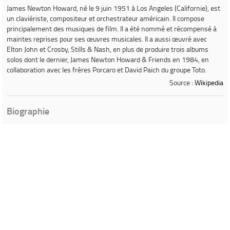
James Newton Howard
, né le 9 juin 1951 à Los Angeles (Californie), est
un claviériste, compositeur et orchestrateur américain. Il compose
principalement des musiques de film. Il a été nommé et récompensé à
maintes reprises pour ses œuvres musicales. Il a aussi œuvré avec
Elton John et Crosby, Stills & Nash, en plus de produire trois albums
solos dont le dernier,
James Newton Howard & Friends
en 1984, en
collaboration avec les frères Porcaro et David Paich du groupe Toto.
Source :
Wikipedia
Biographie
James Newton Howard est un
musicien et compositeur américain né
le 9 juin 1951 à Los Angeles
(Californie). Il compose principalement
des musiques de film. Il a été primé à
maintes reprises pour ses œuvres
musicales. Inspiré par sa grand-mère,
violoniste au sein de la Pittsburgh
Symphony dans les années 1930 et
1940, James Howard (il prendra le
nom de James Newton Howard au