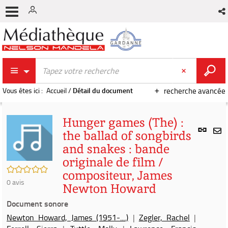
Vous êtes ici :
Accueil
/
Détail du document
recherche avancée
Hunger games (The) :
Lien
the ballad of songbirds
per
En
and snakes : bande
(Nou
par
fenê
originale de film /
mai
/5
compositeur, James
0
avis
Newton Howard
Document sonore
Newton Howard, James (1951-....)
|
Zegler, Rachel
|