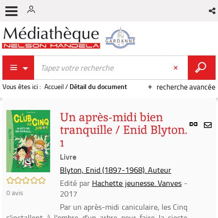
Vous êtes ici :
Accueil
/
Détail du document
recherche avancée
Un après-midi bien
Lien
tranquille / Enid Blyton.
per
En
1
(Nou
par
fenê
Livre
mai
Blyton, Enid (1897-1968). Auteur
/5
Edité par
Hachette jeunesse. Vanves
-
0
avis
2017
Par un après-midi caniculaire, les Cinq
s'installent à l'ombre d'un arbre pour faire la sieste