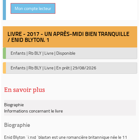
Mon compte lecteur
LIVRE - 2017 - UN APRÈS-MIDI BIEN TRANQUILLE
/ ENID BLYTON. 1
Enfants
|
Rb BLY
|
Livre
|
Disponible
Enfants
|
Rb BLY
|
Livre
|
En prêt
|
29/08/2026
En savoir plus
Biographie
Informations concernant le livre
Biographie
Enid Blyton
ˈiːnɪd ˈblaɪtən est une romancière britannique née le 11