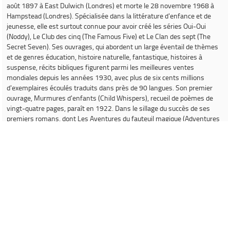
août 1897 à East Dulwich (Londres) et morte le 28 novembre 1968 à
Hampstead (Londres). Spécialisée dans la littérature d'enfance et de
jeunesse, elle est surtout connue pour avoir créé les séries
Oui-Oui
(
Noddy
),
Le Club des cinq
(
The Famous Five
) et
Le Clan des sept
(
The
Secret Seven
). Ses ouvrages, qui abordent un large éventail de thèmes
et de genres éducation, histoire naturelle, fantastique, histoires à
suspense, récits bibliques figurent parmi les meilleures ventes
mondiales depuis les années 1930, avec plus de six cents millions
d'exemplaires écoulés traduits dans près de 90 langues. Son premier
ouvrage,
Murmures d'enfants
(
Child Whispers
), recueil de poèmes de
vingt-quatre pages, paraît en 1922. Dans le sillage du succès de ses
premiers romans, dont
Les Aventures du fauteuil magique
(
Adventures
of the Wishing Chair
, 1937) et
La Forêt enchantée
(
The Enchanted
Wood
, 1939), elle réussit à bâtir un empire littéraire, produisant jusqu'à
cinquante livres par an, en plus des nombreux articles publiés dans
divers revues et journaux. L'ampleur de son œuvre et la vitesse avec
laquelle elle est réalisée donnent lieu à des rumeurs selon lesquelles elle
emploierait une armée de nègres, accusation qu'elle dément
catégoriquement à plusieurs reprises. À partir des années 1950, l’œuvre
d'Enid Blyton suscite une controverse grandissante chez les critiques
littéraires, les enseignants et les parents. Elle est décriée pour son
simplisme et en raison des thèmes qu'elle aborde, notamment dans la