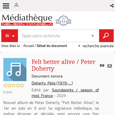
Vous êtes ici :
Accueil
/
Détail du document
recherche avancée
Felt better alive / Peter
Lien
Doherty
per
En
(Nou
Document sonore
par
fenê
mai
Doherty, Pete (1979-....)
/5
Edité par
Soundworks / season of
0
avis
mist. France
- 2025
Nouvel album de Peter Doherty "Felt Better Alive", le
1er en solo en 9 ans! Sa signature mélodique, sa
poésie étrange et décalée sont encore une fois