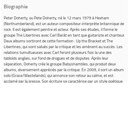
Biographie
Peter Doherty
, ou
Pete Doherty
, né le 12 mars 1979 à Hexham
(Northumberland), est un auteur-compositeur-interprète britannique de
rock. Il est également peintre et acteur. Après ses études, il forme le
groupe The Libertines avec Carl Barât en tant que guitariste et chanteur.
Deux albums sortiront de cette formation :
Up the Bracket
et
The
Libertines
, qui sont salués par la critique et les amènent au succès. Les
relations tumultueuses avec Carl feront plusieurs fois la une des
tabloïds anglais, sur fond de drogues et de disputes. Après leur
séparation, Doherty crée le groupe Babyshambles, qui produit deux
albums, diversement appréciés par la critique. En 2009, il sort un album
solo (
Grace/Wastelands
), qui annonce son retour au calme, et est
acclamé par la presse. Son écriture se caractérise par un style poétique
très appuyé. Ses maîtres sont Oscar Wilde et William Blake et ses
thèmes principaux sont l'Albion et l'Arcadie, Albion étant le nom poétique
donné à l'Angleterre, mais aussi le bateau qui doit mener à l'Arcadie,
paradis terrestre. En 2012, il entame une carrière d'acteur en
interprétant le rôle d'Octave dans
Confession d'un enfant du siècle
de
Sylvie Verheyde, présenté au Festival de Cannes 2012.
Source :
Wikipedia