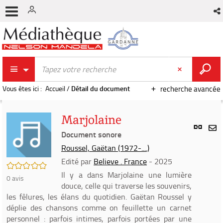
Vous êtes ici :
Accueil
/
Détail du document
recherche avancée
Marjolaine
Lien
per
Document sonore
En
(Nou
Roussel, Gaëtan (1972-....)
par
fenê
mai
Edité par
Believe . France
- 2025
/5
Il y a dans Marjolaine une lumière
0
avis
douce, celle qui traverse les souvenirs,
les fêlures, les élans du quotidien. Gaëtan Roussel y
déplie des chansons comme on feuillette un carnet
personnel : parfois intimes, parfois portées par une