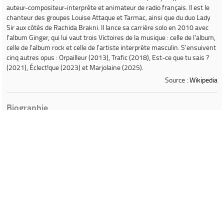
auteur-compositeur-interprète et animateur de radio français. Il est le
chanteur des groupes Louise Attaque et Tarmac, ainsi que du duo Lady
Sir aux côtés de Rachida Brakni. Il lance sa carrière solo en 2010 avec
l'album
Ginger
, qui lui vaut trois Victoires de la musique : celle de l'album,
celle de l'album rock et celle de l'artiste interprète masculin. S'ensuivent
cinq autres opus :
Orpailleur
(2013),
Trafic
(2018),
Est-ce que tu sais ?
(2021),
Éclect!que
(2023) et
Marjolaine
(2025).
Source :
Wikipedia
Biographie
Gaëtan Roussel est un auteur-
compositeur et interprète français,
chanteur des groupes de rock Louise
Attaque et Tarmac. En 2008, il
participe à l'écriture des chansons et à
la production du dernier album d'Alain
Bashung, Bleu pétrole, récompensé en
2009 aux victoires de la musique. Il a
composé la musique du film Louise
Michel de Benoit Delépine et Gustave
Kervern. Gaëtan Roussel a également