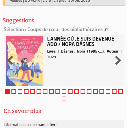
Adultes
|
BD ALAR
|
Livre
|
En prêt
|
25/08/2026
Suggestions
Sélection
: Coups de cœur des bibliothécaires
L'ANNÉE OÙ JE SUIS DEVENUE
ADO / NORA DÅSNES
Livre | Dåsnes, Nora (1995-....). Auteur |
2021
En savoir plus
Informations concernant le livre