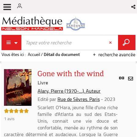
Vous êtes ici :
Accueil
/
Détail du document
recherche avancée
Gone with the wind
Lien
per
Livre
En
(Nou
Alary, Pierre (1970-....). Auteur
par
fenê
mai
Edité par
Rue de Sèvres. Paris
- 2023
Scarlett O'Hara, jeune fille d'une riche
5/5
famille d'Atlanta au sud des Etats-
1
avis
Unis, connait une vie douce et
confortable, menée au rythme de son
caractère déterminé et audacieux. Lorsque la Guerre