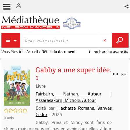
Vous êtes ici :
Accueil
/
Détail du document
recherche avancée
Gabby a une super idée.
Lien
1
per
En
(Nou
Livre
par
fenê
mai
Fairbairn, Nathan. Auteur
|
Assarasakorn, Michele. Auteur
Edité par
Hachette Romans. Vanves
/5
Cedex
- 2025
0
avis
Gabby, Priya et Mindy sont fans de
chiens mais ne peuvent pas en avoir chez elles, à leur