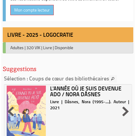
Mon compte lecteur
LIVRE - 2025 - LOGOCRATIE
Adultes
|
320 VIK
|
Livre
|
Disponible
Suggestions
Sélection
: Coups de cœur des bibliothécaires
L'ANNÉE OÙ JE SUIS DEVENUE
ADO / NORA DÅSNES
Livre | Dåsnes, Nora (1995-....). Auteur |
2021