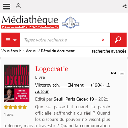
Vous êtes ici :
Accueil
/
Détail du document
recherche avancée
Logocratie
Lien
per
Livre
En
(Nou
Viktorovitch, Clément (1984-....).
par
fenê
Auteur
mai
Edité par
Seuil. Paris Cedex 19
- 2025
5/5
Que se passe-t-il quand la parole
officielle s'affranchit du réel ? Quand
1
avis
les discours du pouvoir ne visent plus
à décrire, mais à travestir ? Quand la communication