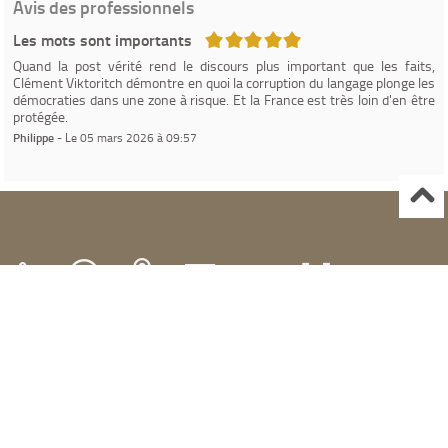
Avis des professionnels
5/5
Les mots sont importants
Quand la post vérité rend le discours plus important que les faits,
Clément Viktoritch démontre en quoi la corruption du langage plonge les
démocraties dans une zone à risque. Et la France est très loin d'en être
protégée.
Philippe
- Le 05 mars 2026 à 09:57
Ville de Gardanne
Instagram Médiathèque Nelson Mandela
Facebook Médiathèque Nelson Mandela