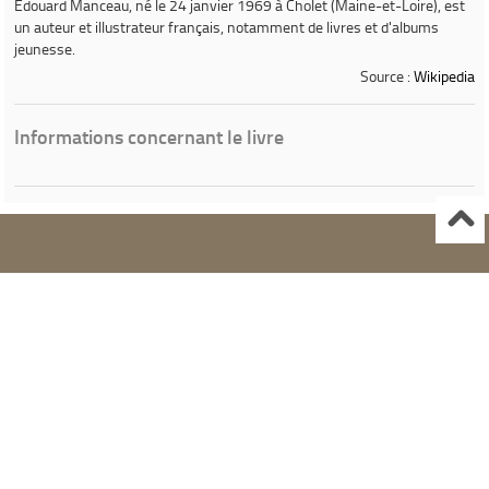
Édouard Manceau
, né le 24 janvier 1969 à Cholet (Maine-et-Loire), est
un auteur et illustrateur français, notamment de livres et d'albums
jeunesse.
Source :
Wikipedia
Informations concernant le livre
Ville de Gardanne
Instagram Médiathèque Nelson Mandela
Facebook Médiathèque Nelson Mandela