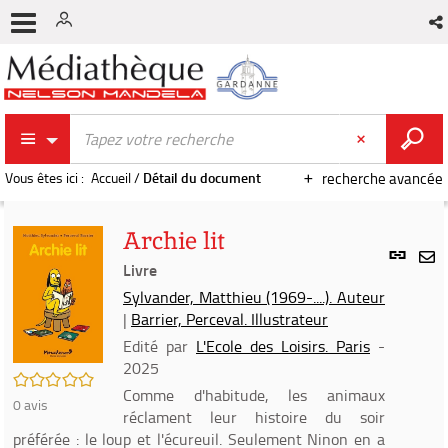
Vous êtes ici :
Accueil
/
Détail du document
recherche avancée
Archie lit
Lien
per
Livre
En
(Nou
Sylvander, Matthieu (1969-....). Auteur
par
fenê
|
Barrier, Perceval. Illustrateur
mai
Edité par
L'Ecole des Loisirs. Paris
-
2025
/5
Comme d'habitude, les animaux
0
avis
réclament leur histoire du soir
préférée : le loup et l'écureuil. Seulement Ninon en a