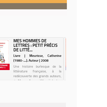
MES HOMMES DE
VERNO
LETTRES : PETIT PRÉCIS
PREMIÈ
DE LITTÉ...
[DESSINS
Livre | Meurisse, Catherine
Livre | Lu
(1980-....). Auteur | 2008
| 2020
Une histoire burlesque de la
Avant d'y
littérature française, à la
dans sa 
redécouverte des grands auteurs,
diamant s
du Moyen Age au XXe siècle. Les
rayé. Alex
écrivains et leurs personnages se
par le s
rencontrent sans complexe,
question
réincarnés dans leur contexte
taraude V
historique, socia...
loyer ...