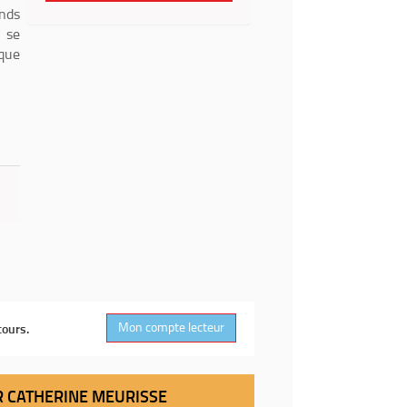
ands
 se
ique
Mon compte lecteur
cours.
AR CATHERINE MEURISSE