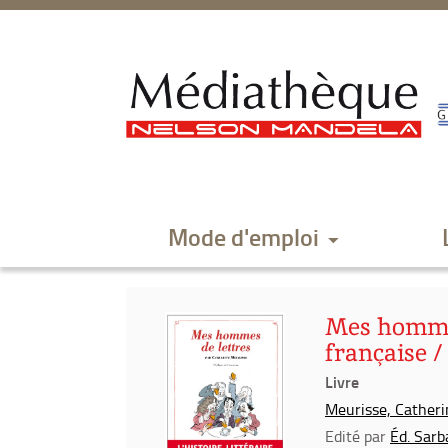
Aller
Aller
Aller
au
au
à
menu
contenu
la
recherche
Mode d'emploi
Mes hommes 
française 
Livre
Meurisse, Catherin
Edité par
Éd. Sarb