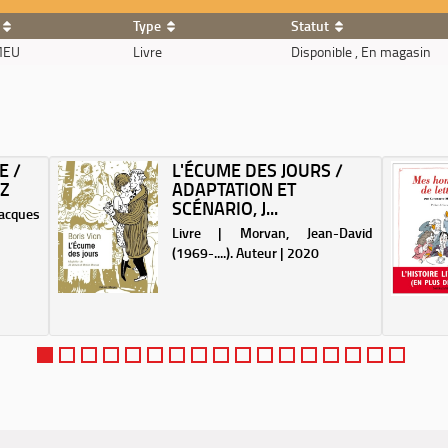
Type
Statut
MEU
Livre
Disponible , En magasin
E /
L'ÉCUME DES JOURS /
EZ
ADAPTATION ET
SCÉNARIO, J...
acques
Livre | Morvan, Jean-David
(1969-....). Auteur | 2020