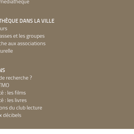
a médiathèque
THÈQUE DANS LA VILLE
urs
lasses et les groupes
che aux associations
urelle
NS
de recherche ?
MTMO
é : les films
é : les livres
ions du club lecture
x décibels