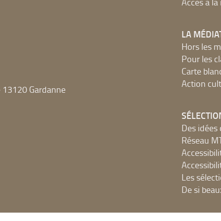
Accès à l
LA MÉDIA
Hors les m
Pour les c
Carte blan
Action cult
e 13120 Gardanne
SÉLECTIO
Des idées 
Réseau 
Accessibilit
Accessibilit
Les sélect
De si beau