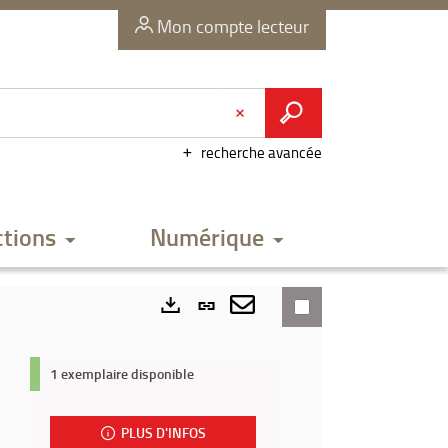
Mon compte lecteur
recherche avancée
ctions
Numérique
Lien
permanent
Envoyer
Exports
(Nouvelle
par
1 exemplaire disponible
fenêtre)
mail
PLUS D'INFOS