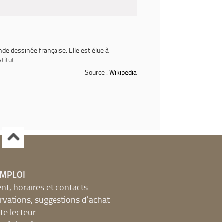
nde dessinée française. Elle est élue à
titut.
Source :
Wikipedia
EMPLOI
, horaires et contacts
ervations, suggestions d'achat
e lecteur