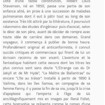
Doté d'une faible constitution, Robert Louis
Stevenson, né en 1850, passa une partie de son
enfance alité, en proie à une succession de maladies
pulmonaires dont il eut à pâtir tout au long de son
existence. Très tôt attiré par la littérature, il poursuivit
néanmoins des études d'ingénieur puis d'avocat, selon
le désir de son père, avant de décider de rompre avec
toute idée de carrière dans ces domaines. Grand
voyageur, il commença à publier de bonne heure.
Profondément original et anticonformiste, il connut
succès critiques et commerciaux qui firent de lui un
écrivain reconnu de son vivant. L'aventure et le
fantastique habitent cette oeuvre dont les titres les
plus connus sont sans doute "L'Etrange cas du Dr
Jekyll et de Mr Hyde", "Le Maître de Ballantrae" ou
encore "L'île au trésor". Installé à partir de 1890 à
Vailima, dans les îles Samoa, en compagnie de sa
femme Fanny, il y passe la fin de sa vie, jusqu'à la crise
d'apoplexie qui l'emporta à l'âge de 44
ans.Magnifiquement mis en images par René Follet,
cette biographie se présente comme le roman d'une