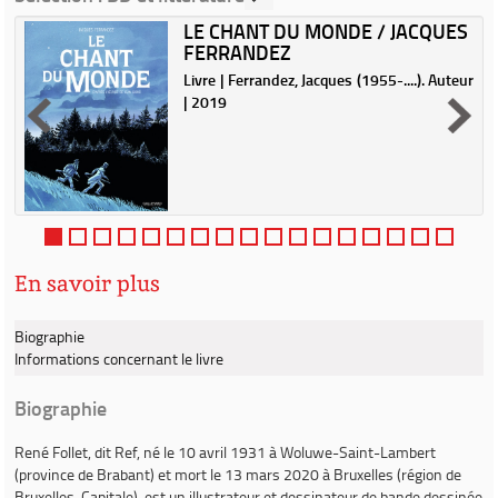
LE CHANT DU MONDE / JACQUES
FERRANDEZ
|
Livre | Ferrandez, Jacques (1955-....). Auteur
| 2019
s
e
e
.
e
En savoir plus
Biographie
Informations concernant le livre
Biographie
René Follet
, dit
Ref
, né le 10 avril 1931 à Woluwe-Saint-Lambert
(province de Brabant) et mort le 13 mars 2020 à Bruxelles (région de
Bruxelles-Capitale), est un illustrateur et dessinateur de bande dessinée