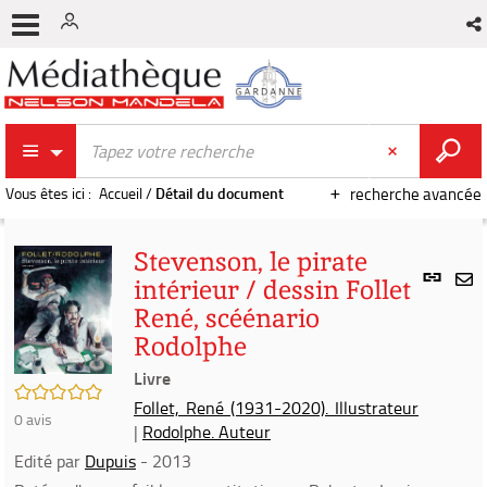
Vous êtes ici :
Accueil
/
Détail du document
recherche avancée
Stevenson, le pirate
Lien
intérieur / dessin Follet
per
En
René, scéénario
(Nou
par
fenê
Rodolphe
mai
Livre
/5
Follet, René (1931-2020). Illustrateur
0
avis
|
Rodolphe. Auteur
Edité par
Dupuis
- 2013