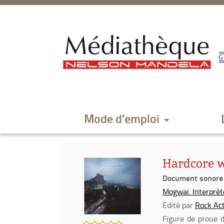
Aller
Aller
Aller
au
au
à
menu
contenu
la
recherche
Mode d'emploi
Hardcore w
Document sonore
Mogwai. Interprète
Edité par
Rock Ac
Figure de proue 
/5