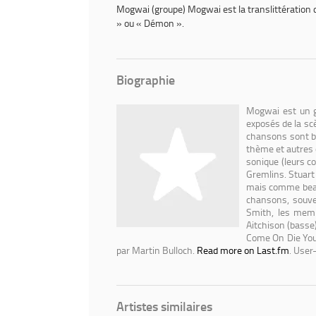
will
Mogwai (groupe)
Mogwai
est la translittératio
/
» ou « Démon ».
Mogwai
Biographie
Mogwai est un g
exposés de la sc
chansons sont ba
thème et autres 
sonique (leurs c
Gremlins. Stuart 
mais comme beauc
chansons, souve
Smith, les memb
Aitchison (basse) 
Come On Die Youn
par Martin Bulloch.
Read more on Last.fm
. User
Artistes similaires