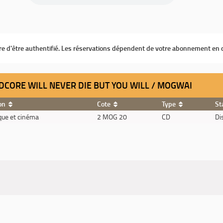
ire d'être authentifié. Les réservations dépendent de votre abonnement en 
DCORE WILL NEVER DIE BUT YOU WILL / MOGWAI
on
Cote
Type
St
ue et cinéma
2 MOG 20
CD
Di