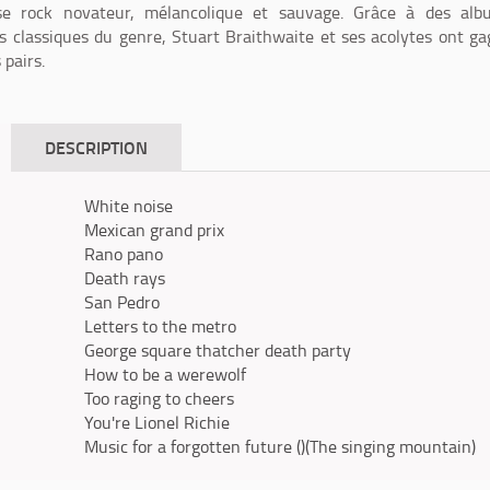
ise rock novateur, mélancolique et sauvage. Grâce à des alb
s classiques du genre, Stuart Braithwaite et ses acolytes ont g
 pairs.
DESCRIPTION
White noise
Mexican grand prix
Rano pano
Death rays
San Pedro
Letters to the metro
George square thatcher death party
How to be a werewolf
Too raging to cheers
You're Lionel Richie
Music for a forgotten future ()(The singing mountain)