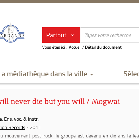
Partout
Vous êtes ici :
Accueil
/
Détail du document
La médiathèque dans la ville
Séle
ill never die but you will / Mogwai
. Ens. voc. & instr.
tion Records
- 2011
du mouvement post-rock, le groupe est devenu en dix ans le le