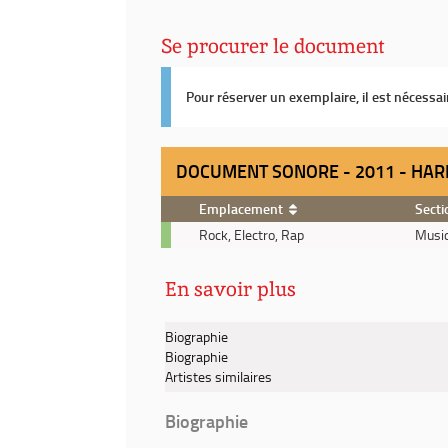
Se procurer le document
Pour réserver un exemplaire, il est nécessa
DOCUMENT SONORE - 2011 - HAR
Emplacement
Secti
Document
Rock, Electro, Rap
Musiq
sonore
-
En savoir plus
2011
-
Hardcore
Biographie
will
Biographie
never
Artistes similaires
die
but
Biographie
you