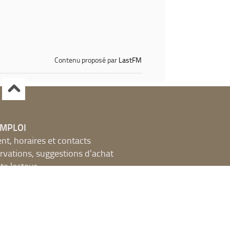
Contenu proposé par
LastFM
EMPLOI
, horaires et contacts
ervations, suggestions d'achat
e lecteur
a médiathèque
THÈQUE DANS LA VILLE
urs