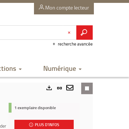
Mon compte lecteur
recherche avancée
ctions
Numérique
Lien
permanent
Envoyer
Exports
(Nouvelle
par
1 exemplaire disponible
fenêtre)
mail
PLUS D'INFOS
ader