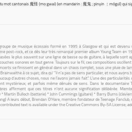
n du mot cantonais 魔怪 (mo gwai) (en mandarin : 魔鬼 ; pinyin ：móguǐ) qui sign
roupe de musique écossais formé en 1995 à Glasgow et qui est devenu un 
ène post-rock, et ce dès leur très remarqué premier album Young Team en 19
sées le plus souvent sur une ligne de basse ou de guitare, à laquelle sont a
couches sonores en tout genre. Toujours sur le fil, ces compositions oscille
oncerts se finissent en général dans un chaos complet, sous une pluie de lar
Brainwaithe à ce sujet, dira qu' "il n'a pas de sens particulier, et nous avons t
oup d'autres choses, nous ne l'avons jamais fait". L'une des particularités 
nt mystérieux, et parfois même dénués de sens. Dans le documentaire Th
res affirment que ces titres n'ont aucune signification délibérée. Membr
* Martin Bulloch (batterie) * John Cummings (guitare) * Barry Burns (claviers, fl
g) A leurs début, Brendan O'Hare, membre fondateur de Teenage Fanclub, s
-contributed text is available under the Creative Commons By-SA License; ad