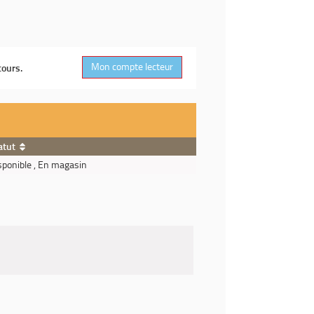
Mon compte lecteur
cours.
atut
sponible , En magasin