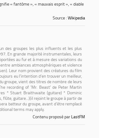
ifie « fantôme », « mauvais esprit », « diable
Source :
Wikipedia
des groupes les plus influents et les plus
97. En grande majorité instrumentales, leurs
pportées au fur et à mesure des variations du
nt entre ambiances atmosphériques et violence
sen). Leur nom provient des créatures du film
oujours eu l'intention d'en trouver un meilleur,
du groupe, vient des titres de nombre de leurs
e recording of 'Mr. Beast' de Peter Martin
es * Stuart Braithwaite (guitare) * Dominic
ûte, guitare...)(il rejoint le groupe à partir de
era batteur du groupe, avant d'être remplacé
ditional terms may apply.
Contenu proposé par
LastFM