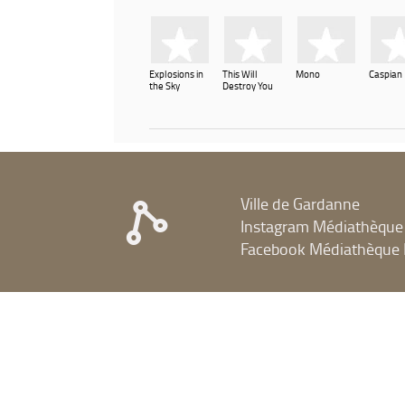
Explosions in
This Will
Mono
Caspian
the Sky
Destroy You
Ville de Gardanne
Instagram Médiathèque
Facebook Médiathèque 
mardi : 13h - 19h
mercredi : 10h - 17h
jeudi : 14h - 18h
vendredi : 14h - 18h