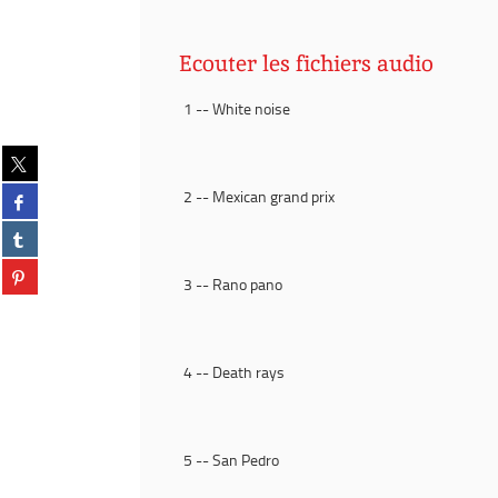
Ecouter les fichiers audio
1 -- White noise
Partager
sur
Partager
2 -- Mexican grand prix
twitter
sur
(Nouvelle
Partager
facebook
fenêtre)
sur
(Nouvelle
Partager
tumblr
fenêtre)
3 -- Rano pano
sur
(Nouvelle
pinterest
fenêtre)
(Nouvelle
fenêtre)
4 -- Death rays
5 -- San Pedro