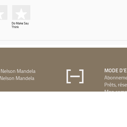
Do Make Say
Think
MODE D'
 Nelson Mandela
Abonnement
Nelson Mandela
Prêts, rés
Mon compt
Accès à l
LA MÉDIA
Hors les m