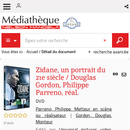
Vous êtes ici :
Accueil
/
Détail du document
recherche avancée
Zidane, un portrait du
Lien
21e siècle / Douglas
per
En
Gordon, Philippe
(Nou
par
fenê
Parreno, réal.
mai
DVD
Parreno, Philippe. Metteur en scène
/5
ou réalisateur
|
Gordon, Douglas.
Monteur
0
avis
Edité par
Universal pictures video.